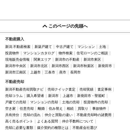
このページの先頭へ
不動産購入
新潟 不動産検索
新築戸建て
中古戸建て
マンション
土地
投資物件
マンションカタログ
物件検索
住宅ローンのご相談
現地販売会情報
関東エリア
新潟市の不動産
新潟市東区
新潟市中央区
新潟市北区
新潟市西区
新潟市秋葉区
新発田市
新潟市江南区
上越市
三条市
燕市
長岡市
不動産売却
新潟不動産売却買取ナビ
売却クイック査定
売却実績
査定事例
売却コラム
購入希望者
新潟市
上越市
新発田市・聖籠町
戸建ての売却
マンションの売却
土地の売却
投資物件の売却
空き家
任意売却
離婚
住み替え
相続
買取り
事故物件
共有持分
売却の流れ
仲介と買取の違い
不動産売却時の諸費用
高く売るポイント
よくある質問
仲介手数料について
売却に必要な書類
媒介契約の種類とは
不動産会社選び