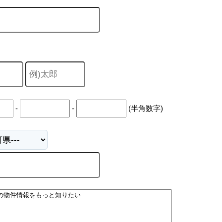
-
-
(半角数字)