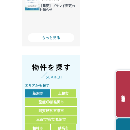
もっと見る
エリアから探す
新潟市
上越市
無料会員登録
聖籠町/新発田市
阿賀野市/五泉市
三条市/燕市/見附市
柏崎市
妙高市