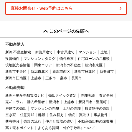
直接お問合せ・web予約はこちら
このページの先頭へ
不動産購入
新潟 不動産検索
新築戸建て
中古戸建て
マンション
土地
投資物件
マンションカタログ
物件検索
住宅ローンのご相談
現地販売会情報
関東エリア
新潟市の不動産
新潟市東区
新潟市中央区
新潟市北区
新潟市西区
新潟市秋葉区
新発田市
新潟市江南区
上越市
三条市
燕市
長岡市
不動産売却
新潟不動産売却買取ナビ
売却クイック査定
売却実績
査定事例
売却コラム
購入希望者
新潟市
上越市
新発田市・聖籠町
戸建ての売却
マンションの売却
土地の売却
投資物件の売却
空き家
任意売却
離婚
住み替え
相続
買取り
事故物件
共有持分
売却の流れ
仲介と買取の違い
不動産売却時の諸費用
高く売るポイント
よくある質問
仲介手数料について