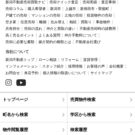
新潟不動産売却買取ナビ
売却クイック査定
売却実績
査定事例
売却コラム
購入希望者
新潟市
上越市
新発田市・聖籠町
戸建ての売却
マンションの売却
土地の売却
投資物件の売却
空き家
任意売却
離婚
住み替え
相続
買取り
事故物件
共有持分
売却の流れ
仲介と買取の違い
不動産売却時の諸費用
高く売るポイント
よくある質問
仲介手数料について
売却に必要な書類
媒介契約の種類とは
不動産会社選び
当社について
新潟不動産トップ
ローン相談
リフォーム
賃貸管理
インフォメーション
スタッフ紹介
採用情報
お客様の声
会社概要
お問合せ
来店予約
個人情報の取扱いについて
サイトマップ
トップページ
売買物件検索
町名から検索
学区から検索
物件閲覧履歴
検索履歴