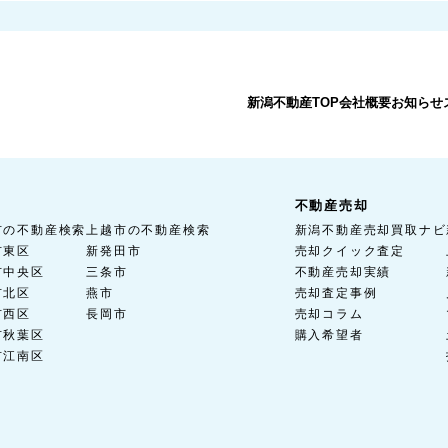
新潟不動産TOP
会社概要
お知らせ
不動産売却
市の不動産検索
上越市の不動産検索
新潟不動産売却買取ナビ
市東区
新発田市
売却クイック査定
市中央区
三条市
不動産売却実績
市北区
燕市
売却査定事例
市西区
長岡市
売却コラム
市秋葉区
購入希望者
市江南区