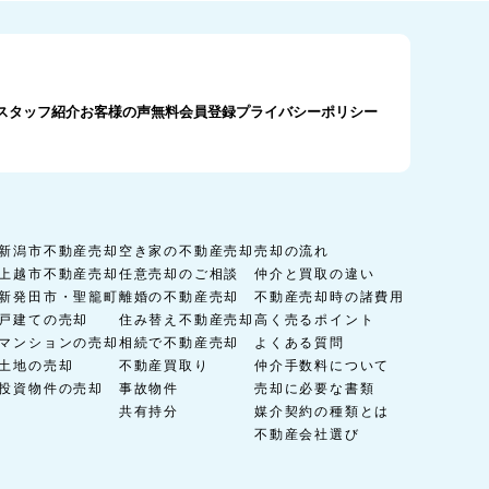
スタッフ紹介
お客様の声
無料会員登録
プライバシーポリシー
新潟市不動産売却
空き家の不動産売却
売却の流れ
上越市不動産売却
任意売却のご相談
仲介と買取の違い
新発田市・聖籠町
離婚の不動産売却
不動産売却時の諸費用
戸建ての売却
住み替え不動産売却
高く売るポイント
マンションの売却
相続で不動産売却
よくある質問
土地の売却
不動産買取り
仲介手数料について
投資物件の売却
事故物件
売却に必要な書類
共有持分
媒介契約の種類とは
不動産会社選び