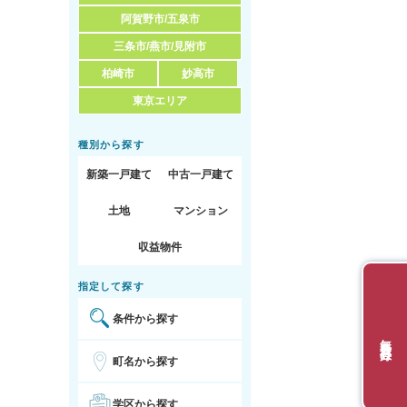
阿賀野市/五泉市
三条市/燕市/見附市
柏崎市
妙高市
東京エリア
種別から探す
新築一戸建て
中古一戸建て
土地
マンション
収益物件
指定して探す
条件から探す
無料会員登録
町名から探す
学区から探す