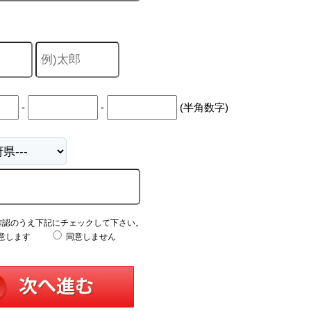
-
-
(半角数字)
確認のうえ下記にチェックして下さい。
意します
同意しません