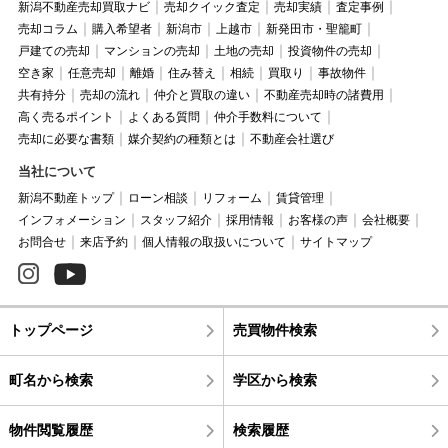
新潟不動産売却買取ナビ
売却クイック査定
売却実績
査定事例
売却コラム
購入希望者
新潟市
上越市
新発田市・聖籠町
戸建ての売却
マンションの売却
土地の売却
投資物件の売却
空き家
任意売却
離婚
住み替え
相続
買取り
事故物件
共有持分
売却の流れ
仲介と買取の違い
不動産売却時の諸費用
高く売るポイント
よくある質問
仲介手数料について
売却に必要な書類
媒介契約の種類とは
不動産会社選び
当社について
新潟不動産トップ
ローン相談
リフォーム
賃貸管理
インフォメーション
スタッフ紹介
採用情報
お客様の声
会社概要
お問合せ
来店予約
個人情報の取扱いについて
サイトマップ
トップページ
売買物件検索
町名から検索
学区から検索
物件閲覧履歴
検索履歴