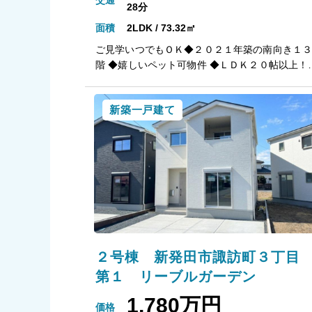
交通
28分
面積
2LDK / 73.32㎡
ご見学いつでもＯＫ◆２０２１年築の南向き１
階 ◆嬉しいペット可物件 ◆ＬＤＫ２０帖以上！
容量のＷＩＣ有 ◆スーパーなどの商業施設が徒
７分 ◆新潟小学校も徒歩１０分 ～物件の特徴～ ◆
新築一戸建て
特徴◆ ・食洗機や浴室TVなど設備充実。 ・遮音
性の高い二重構造（壁・床） ◆セキュリティ◆ 
管理会社全部委託（日勤）、２４時間遠隔監視
ステム搭載×オートロック ◆設備◆ ・専用トラ
クルーム（無償）や宅配ボックス完備 ・Wi-Fi完
備のゲストルーム有 ～周辺環境～ 新潟小学校 徒
歩７分 寄居中学校 徒歩７分 ロピア マルダイ新
潟店 徒歩７分 ココカラファイン本町通店 徒
６分 セブンイレブン新潟NEXT21店 徒歩３分
２号棟 新発田市諏訪町３丁
第１ リーブルガーデン
1,780万円
価格