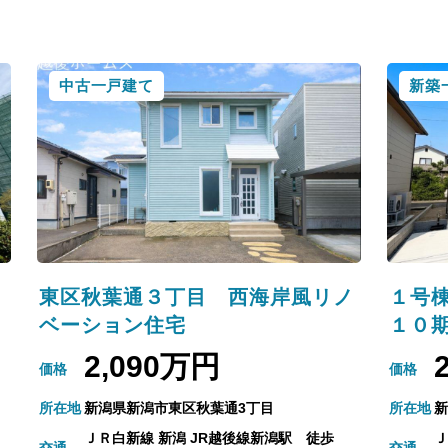
中古一戸建て
新築
東区秋葉通３丁目 西海岸風リノ
１号
ベーション住宅
１０
2,090万円
価格
価格
所在地
新潟県新潟市東区秋葉通3丁目
所在地
新
ＪＲ白新線 新潟 JR越後線新潟駅 徒歩
Ｊ