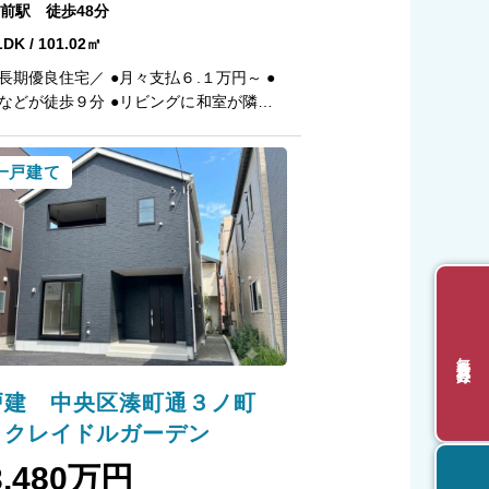
前駅 徒歩48分
LDK / 101.02㎡
長期優良住宅／ ●月々支払６.１万円～ ●
などが徒歩９分 ●リビングに和室が隣接
リーン完備のランドリ―スペース ●大容量
付けも安心 〇第三者機関の厳重チ
一戸建て
よる『住宅性能評価』ダブル取得！ 〇木
パネル工法で『地震に強い家』を実現！耐
！ 〇「コンクリートベタ基礎工法」採
は安心の２０年保証！ 〇建物は安心の１
（最大３５年まで延長可※条件有） 〇雨
落とす機能付き『外壁サイディング』 〇
日差しをカット、冬は暖か『全窓複層ガ
グルサッシ』 【教育】 西内野小学
無料会員登録
１４分 内野中学校 徒歩１５分
戸建 中央区湊町通３ノ町
 クレイドルガーデン
3,480万円