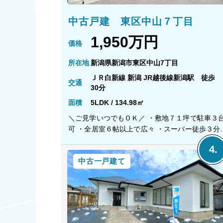
中古戸建 東区中山７丁目
1,950万円
価格
所在地
新潟県新潟市東区中山7丁目
ＪＲ白新線 新潟 JR越後線新潟駅 徒歩
交通
30分
面積
5LDK / 134.98㎡
＼ご見学いつでもＯＫ／ ・敷地７１坪で駐車３
可 ・全居室６帖以上で広々 ・スーパー徒歩３分
近隣お店が充実 ・笹木戸線が車で２分 ・中央区
栗ノ木バイパスもアクセス良好 【教育】 竹尾小学
中古一戸建て
校 徒歩１４分 木戸中学校 徒歩２８分 【おすす
め】 〇赤道近くで徒歩圏内にも商業施設が充実 
１８帖のゆとりのＬＤＫに８帖の和室が隣接 〇
ビング収納や各居室に収納あり 〇お料理が捗る
ツ口コンロのシステムキッチン 〇リビングの様
がみれる対面キッチン