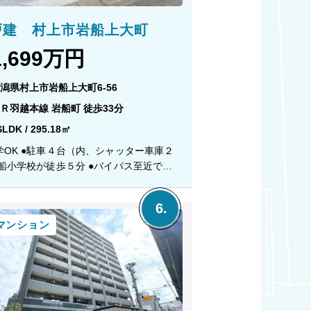
戸建 村上市岩船上大町
1,699万円
潟県村上市岩船上大町6-56
Ｒ羽越本線 岩船町 徒歩33分
SLDK / 295.18㎡
学OK ●駐車４台（内、シャッター車庫２
岩船小学校が徒歩５分 ●バイパス至近で通
掛け便利 ●陽当り良好な全居室南東向き
 岩船小学校 徒歩５分 岩船中学校 徒歩
マンション
居室８帖以上 ・リビング全体が見れる新
キッチン ・使いやすい全居室収納付き ・
レと納戸付き ・倉庫完備なので季節物の
便利