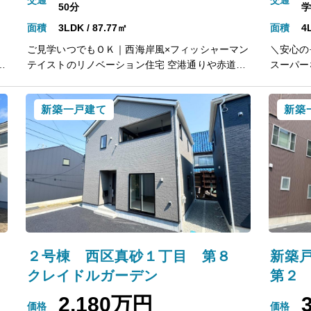
交通
交通
50分
学
面積
3LDK / 87.77㎡
面積
4
３
ご見学いつでもＯＫ｜西海岸風×フィッシャーマン
＼安心の
大
テイストのリノベーション住宅 空港通りや赤道に
スーパー
歩
近く、小・中学校が徒歩8分圏内の立地 ～ 木の
●ホスク
温もりを感じる、ブルーを基調としたデザイン
のＷＩＣでお片
新築一戸建て
新築
～ ・ヘリンボーンの床材を採用した、表情豊かな
ェックに
・
ＬＤＫ ・タイル仕上げのキッチンと、使い勝手の
造軸組×
シ
良い造作カウンター ・デザインと収納性を兼ね備
震等級３
ン
えた、明るいイエローカラーの洗面室 ・造作収納
用！地盤
付きの、多目的に使えるファミリールーム ・太陽
０年保証
と海をモチーフにしたペイントアートを施した、
で汚れを
遊び心あるキッズルーム ・家族で使えるファミリ
夏は強い
歩
ークローゼットなど、収納が充実 【周辺環境】 桃
ラス・樹脂アン
山小学校 徒歩８分 山の下中学校 徒歩５分 原信
校 徒歩
錦町店 車で４分 ウエルシア新潟秋葉通店 徒歩
目
２号棟 西区真砂１丁目 第８
新築
３分
クレイドルガーデン
第２
2,180万円
価格
価格