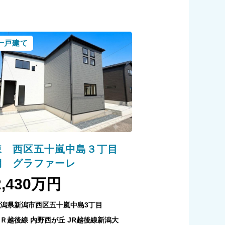
一戸建て
棟 西区五十嵐中島３丁目
期 グラファーレ
2,430万円
潟県新潟市西区五十嵐中島3丁目
Ｒ越後線 内野西が丘 JR越後線新潟大