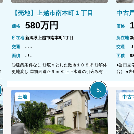
【売地】上越市南本町１丁目
中古
580万円
価格
価格
所在地
新潟県上越市南本町1丁目
所在地
新
交通
- - -
交通
Ｊ
面積
- / -
面積
8
◎建築条件なし ◎広々とした敷地１０８坪 ◎解体
●当日見
台
更地渡し ◎前面道路９ｍ ※上下水道の引込み有り
台） ●
、
※都市ガスの引込み無し 【教育】 南本町小学校
勤やお出
や
徒歩１５分 城西中学校 徒歩１１分
【教育】
１６分 ―おすすめ― ・広々１８帖以上のＬＤＫ
土地
中古
・１階全
〇
品の対面
リ
各階トイ
３
収納にも
子