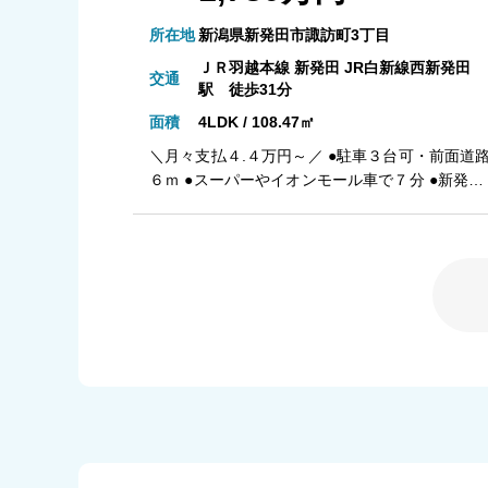
所在地
新潟県新発田市諏訪町3丁目
ＪＲ羽越本線 新発田 JR白新線西新発田
交通
駅 徒歩31分
面積
4LDK / 108.47㎡
＼月々支払４.４万円～／ ●駐車３台可・前面道
６ｍ ●スーパーやイオンモール車で７分 ●新発田
駅が徒歩８分 ●室内干し可能なランドリ―スペー
ス ●水回り集中設計で家事ラク １）平日、土日祝
日いつでもご案内いたします ２）越後ホームズ
「住宅ローンに強い」会社です ３）未公開情報
（新規物件、値引き情報など）も提供します ４
お得なプレゼントキャンペーン実施中 ■自動洗浄
機能付きの外壁サイディング ■地震に強い「耐震
等級３」の家！ ■厳しい第三者機関検査による
「住宅性能評価」W取得 ■「ベタ基礎」「地盤改
良工事」実施 ■安心の建物１０年保証（最大３５
年まで延長可） ■年中無休のアフターサービスコ
ールセンター設置 ■浴室乾燥機で天候に左右され