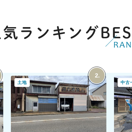
れずお洗濯が可能 【教育】 真砂小学校 徒歩５分
■浴室乾
五十嵐中学校 徒歩２５分
【教育】
校 徒歩
人気ランキング
BE
土地
中古