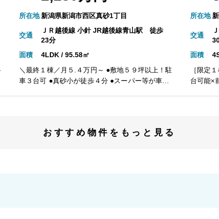
所在地
新潟県新潟市西区真砂1丁目
所在地
新
ＪＲ越後線 小針 JR越後線青山駅 徒歩
Ｊ
交通
交通
23分
3
面積
4LDK / 95.58㎡
面積
4
路
＼最終１棟／月５.４万円～ ●敷地５９坪以上！駐
［限定１
車３台可 ●真砂小が徒歩４分 ●スーパー等が車で
台可能×
５分！バス停徒歩５分 ●南西に面した明るいＬＤ
など収納
Ｋ ●水回り集中設計で家事ラク １）平日、土日祝
ニーでお
は
日いつでもご案内いたします ２）越後ホームズは
窓付の納戸あり １）平日、
「住宅ローンに強い」会社です ３）未公開情報
内いたし
おすすめ物件をもっと見る
）
（新規物件、値引き情報など）も提供します ４）
強い」会
お得なプレゼントキャンペーン実施中 ■自動洗浄
き情報な
機能付きの外壁サイディング ■地震に強い「耐震
キャンペーン実施中 
等級３」の家！ ■厳しい第三者機関検査による
イディン
「住宅性能評価」W取得！ ■「ベタ基礎」「地盤
厳しい第
改良工事」実施 ■安心の建物１０年保証（最大３
取得！ 
５年まで延長可） ■年中無休のアフターサービス
安心の建
コールセンター設置 ■浴室乾燥機で天候に左右さ
■年中無