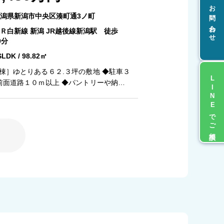
お問い合わせ
潟県新潟市中央区湊町通3ノ町
Ｒ白新線 新潟 JR越後線新潟駅 徒歩
0分
SLDK / 98.82㎡
棟］ゆとりある６２.３坪の敷地 ◆駐車３
LINEでご相談
前面道路１０ｍ以上 ◆パントリーや納戸
たっぷり ◆ユーティリティや広々バルコ
洗濯も安心 ◆ワークスペースにも最適な
土日祝日いつでもご案
ます ２）越後ホームズは「住宅ローンに
社です ３）未公開情報（新規物件、値引
ど）も提供します ４）お得なプレゼント
■自動洗浄機能付きの外壁サ
グ ■地震に強い「耐震等級３」の家！ ■
三者機関検査による「住宅性能評価」W
■「ベタ基礎」「地盤改良工事」実施！ ■
物１０年保証（最大３５年まで延長可）
休のアフターサービスコールセンター設置