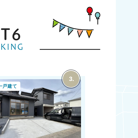
燥機で天候に左右されずお洗濯が可能
 日和山小学校 徒歩１２分 新潟柳都中学
１４分
ST
6
一戸建て