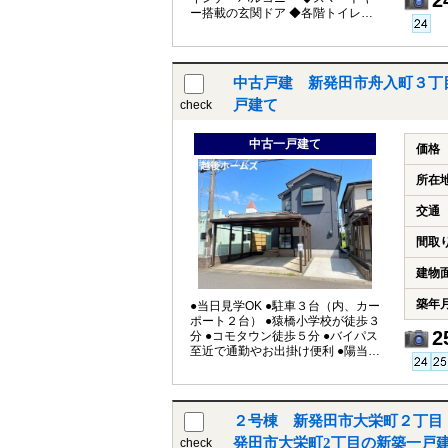
ー搭載の玄関ドア ◆各階トイレが
完備 ◆使いやすい収納やパントリ
ー付き １）平日、土日祝日いつで
もご案内いたします ２）越後ホー
ムズは「住宅ローンに強い」会社
中古戸建 新発田市舟入町３丁
です ３）未公開情報（新規物件、
値引き情報など）も提供します
戸建て
check
４）お得なプレゼントキャンペー
ン実施中 ■自動洗浄機能付きの外壁
中古一戸建て
サイディング ■地震に強い「耐震等
価格
級３」の家！ ■厳しい第三者機関検
査による「住宅性能評価」W取
所在
得！ ■「ベタ基礎」「地盤改良工
事」実施！ ■安心の建物１０年保証
交通
（最大３５年まで延長可） ■年中無
休のアフターサービスコールセン
間取
ター設置 ■浴室乾燥機で天候に左右
されずお洗濯が可能 【教育】 外ヶ
建物
輪小学校 徒歩８分 本丸中学校
徒歩１１分
築年
●当日見学OK ●駐車３台（内、カー
ポート２台） ●猿橋小学校が徒歩３
2
分 ●コモタウン徒歩５分 ●バイパス
至近で通勤やお出掛け便利 ●陽当り
良好な全居室南東向き 【教育】 猿
橋小学校 徒歩３分 猿橋中学校
徒歩１４分 ―おすすめ― ・ＬＤＫ
＋和室で広々２２帖 ・リビング全
２号棟 新発田市大栄町２丁目
体が見れる新品の対面キッチン ・
使いやすい全居室収納付き ・風除
発田市大栄町2丁目の新築一戸
check