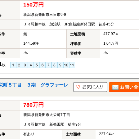
150万円
新潟県新発田市三日市6-9
地
ＪＲ羽越本線 加治駅 JR白新線新発田駅 徒歩45分
無
477.97㎡
条件
土地面積
144.59坪
1.04万円
坪単価
-%
-%
い率
容積率
1
枚
栄町５丁目 ３期 グラファーレ
780万円
新潟県新発田市大栄町7丁目
地
ＪＲ羽越本線 新発田駅 徒歩9分
有あり
227.94㎡
条件
土地面積