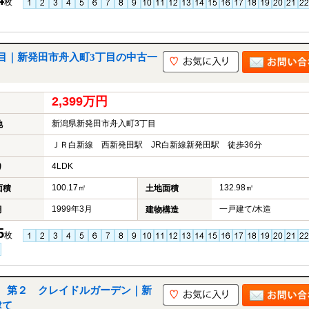
枚
目｜新発田市舟入町3丁目の中古一
2,399万円
新潟県新発田市舟入町3丁目
地
ＪＲ白新線 西新発田駅 JR白新線新発田駅 徒歩36分
4LDK
り
100.17㎡
132.98㎡
面積
土地面積
1999年3月
一戸建て/木造
月
建物構造
5
枚
 第２ クレイドルガーデン｜新
建て