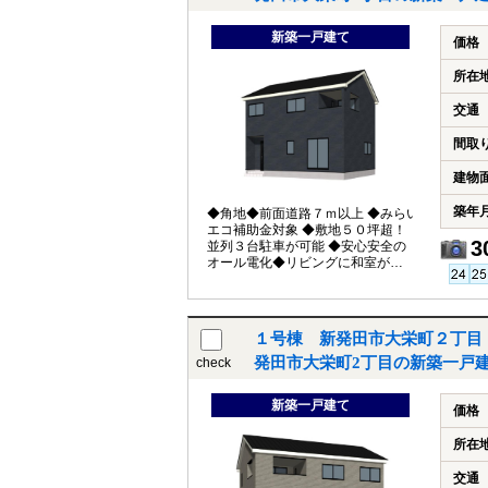
室付きの玄関で快適 ・各階トイレ
付 ・天気に左右されない窓付バル
新築一戸建て
コニー
価格
所在
交通
間取
建物
築年
◆角地◆前面道路７ｍ以上 ◆みらい
エコ補助金対象 ◆敷地５０坪超！
3
並列３台駐車が可能 ◆安心安全の
オール電化◆リビングに和室が隣接
◆便利なホール収納付き １）平
日、土日祝日いつでもご案内いた
します ２）越後ホームズは「住宅
ローンに強い」会社です ３）未公
１号棟 新発田市大栄町２丁目
開情報（新規物件、値引き情報な
ど）も提供します ４）お得なプレ
発田市大栄町2丁目の新築一戸
check
ゼントキャンペーン実施中 ■自動洗
浄機能付きの外壁サイディング ■地
新築一戸建て
震に強い「耐震等級３」の家！ ■厳
価格
しい第三者機関検査による「住宅
性能評価」W取得！ ■「ベタ基礎」
所在
「地盤改良工事」実施！ ■安心の建
物１０年保証（最大３５年まで延
交通