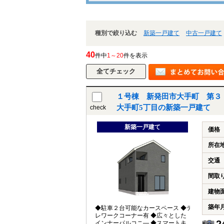
種別で絞り込む
新築一戸建て
中古一戸建て
40
件中
1～20
件を表示
１号棟 新発田市大手町 第３
大手町5丁目の新築一戸建て
check
新築一戸建て
価格
所在
交通
間取
建物
築年
◆駐車２台可能なカースペース ◆テ
レワークコーナー有 ◆広々とした
2
インナーパルコニ― ◆スマートキ