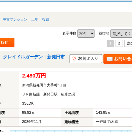
中古マンション
土地
投資
表示件数
並び順
1
2
次
 クレイドルガーデン｜新発田市
2,480万円
新潟県新発田市大手町5丁目
地
ＪＲ白新線 新発田駅 徒歩25分
3SLDK
り
98.82㎡
143.95㎡
面積
土地面積
2026年11月
一戸建て/木造
月
建物構造
4