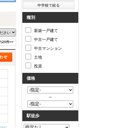
種別
新築一戸建て
中古一戸建て
の20件>>
中古マンション
土地
投資
価格
～
駅徒歩