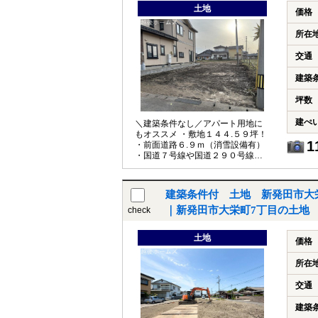
土地
価格
所在
交通
建築
坪数
建ぺ
＼建築条件なし／アパート用地に
もオススメ ・敷地１４４.５９坪！
1
・前面道路６.９ｍ（消雪設備有）
・国道７号線や国道２９０号線が
車で１分でアクセス良好 ・住宅ま
たはアパート用地としても最適な
閑静な住宅街 ・ツルハドラッグが
建築条件付 土地 新発田市大
徒歩７分♪スーパー等が車で５分
【教育】 七葉小学校 徒歩２０分
｜新発田市大栄町7丁目の土地
check
七葉中学校 徒歩１６分
土地
価格
所在
交通
建築