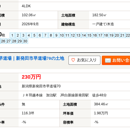
4LDK
り
102.06㎡
182.50㎡
面積
土地面積
2026年9月
一戸建て/木造
月
建物構造
0
枚
早道場｜新発田市早道場70の土地
230万円
新潟県新発田市早道場70
地
ＪＲ羽越本線 加治駅 JR白新線新発田駅 徒歩48分
無
384.46㎡
条件
土地面積
116.3坪
1.98万円
坪単価
-%
-%
い率
容積率