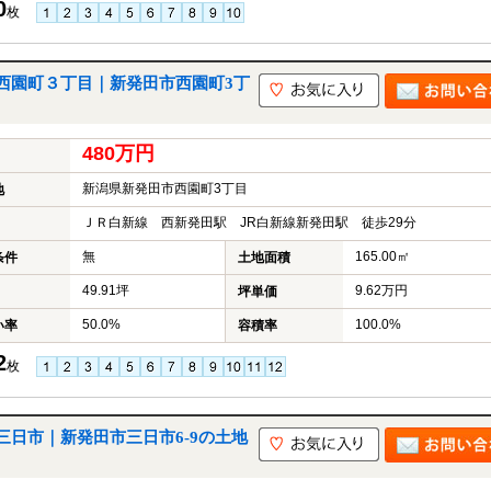
0
枚
西園町３丁目｜新発田市西園町3丁
480万円
新潟県新発田市西園町3丁目
地
ＪＲ白新線 西新発田駅 JR白新線新発田駅 徒歩29分
無
165.00㎡
条件
土地面積
49.91坪
9.62万円
坪単価
50.0%
100.0%
い率
容積率
2
枚
日市｜新発田市三日市6-9の土地