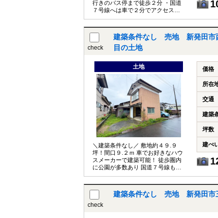
1
行きのバス停まで徒歩２分 ・国道
７号線へは車で２分でアクセス良
好 ・スーパー等車で４分でお買い
物も便利 【教育】 七葉小学校 徒
歩２０分 七葉中学校 徒歩２０分
建築条件なし 売地 新発田市
※解体更地渡し・公簿売買 ※南
側：旧建設省所有地通路
目の土地
check
土地
価格
所在
交通
建築
坪数
建ぺ
＼建築条件なし／ 敷地約４９.９
坪！間口９.２ｍ 車でお好きなハウ
1
スメーカーで建築可能！ 徒歩圏内
に公園が多数あり 国道７号線も車
で５分で通勤も安心５分圏内にお
店充実 【教育】 猿橋小学校 徒歩
１１分 猿橋中学校 徒歩８分 ※解
建築条件なし 売地 新発田市三
体更地渡しです
check