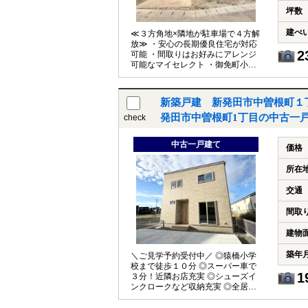
坪数
建ぺ
≪３方角地×隣地が駐車場で４方解
放≫ ・安心の長期優良住宅が対応
2
可能 ・間取りはお好みにアレンジ
可能なマイセレクト ・御免町小学
校まで徒歩９分 ・スーパー車で４
分、イオン新発田店が車で６分 ～
期間限定！間取りのセミオーダー
新築戸建 新発田市中曽根町１
可能なマイセレクト～ ・６項目の
最高等級を取得予定 ・安心の長期
発田市中曽根町1丁目の中古一
check
優良住宅の対応可能 【建物構造】
〇「コンクリートベタ基礎工法」
中古一戸建て
採用！地盤は安心の２０年保証 〇
価格
木造軸組×パネル工法で『地震に強
い家』を実現！耐震等級３！ 〇夏
所在
は涼しく、冬は暖かい『断熱等級
５』 〇光熱費も抑えられる一次エ
交通
ネルギー消費量『最高等級６』等
の安心快適な住宅 〇第三者機関の
間取
厳重チェックによる『住宅性能評
価』ダブル取得 【教育】 御免町小
建物
学校 徒歩９分 第一中学校 徒歩
１７分 【建築条件付】 施工会社：
築年
＼ご見学予約受付中／ ◎猿橋小学
タクトホーム
校まで徒歩１０分 ◎スーパー車で
1
３分！近隣お店充実 ◎シューズイ
ンクロークなど収納充実 ◎全居室
６帖以上の広々設計 ◎食洗機など
設備が充実