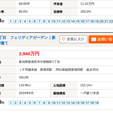
68.95坪
11.31万円
坪単価
60.0%
200.0%
い率
容積率
3
枚
丁目 フェリディアガーデン｜新
戸建て
2,940万円
新潟県新発田市中曽根町1丁目
地
ＪＲ羽越本線 新発田駅 JR白新線西新発田駅 徒歩35分
3SLDK
り
110.96㎡
152.14㎡
面積
土地面積
2024年6月
一戸建て/木造
月
建物構造
9
枚