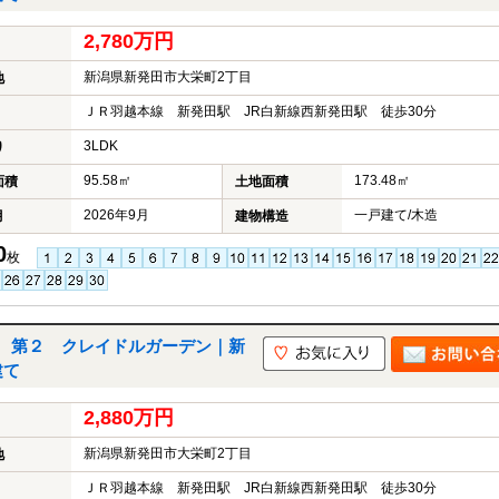
2,780万円
新潟県新発田市大栄町2丁目
地
ＪＲ羽越本線 新発田駅 JR白新線西新発田駅 徒歩30分
3LDK
り
95.58㎡
173.48㎡
面積
土地面積
2026年9月
一戸建て/木造
月
建物構造
0
枚
 第２ クレイドルガーデン｜新
建て
2,880万円
新潟県新発田市大栄町2丁目
地
ＪＲ羽越本線 新発田駅 JR白新線西新発田駅 徒歩30分