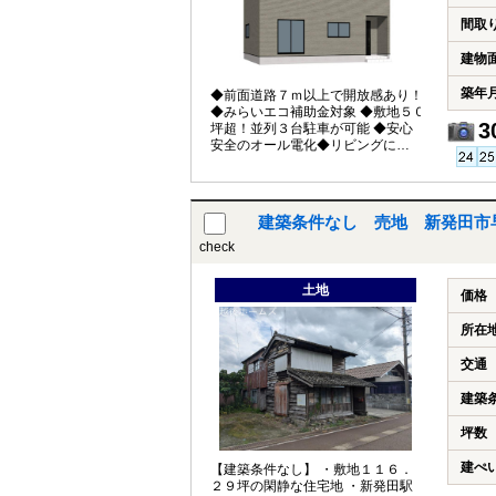
長可） ■年中無休のアフターサービ
スコールセンター設置 ■浴室乾燥機
間取
で天候に左右されずお洗濯が可能
【教育】 御免町小学校 徒歩５分
建物
第一中学校 徒歩１２分
築年
◆前面道路７ｍ以上で開放感あり！
◆みらいエコ補助金対象 ◆敷地５０
3
坪超！並列３台駐車が可能 ◆安心
安全のオール電化◆リビングに畳コ
ーナー有 ◆便利なホール収納付き
１）平日、土日祝日いつでもご案
内いたします ２）越後ホームズは
「住宅ローンに強い」会社です
建築条件なし 売地 新発田市
３）未公開情報（新規物件、値引
き情報など）も提供します ４）お
check
得なプレゼントキャンペーン実施
中 ■自動洗浄機能付きの外壁サイデ
土地
ィング ■地震に強い「耐震等級３」
価格
の家！ ■厳しい第三者機関検査によ
る「住宅性能評価」W取得！ ■「ベ
所在
タ基礎」「地盤改良工事」実施！ ■
安心の建物１０年保証（最大３５
交通
年まで延長可） ■年中無休のアフタ
ーサービスコールセンター設置 ■浴
建築
室乾燥機で天候に左右されずお洗
濯が可能 【教育】 御免町小学校
坪数
徒歩５分 第一中学校 徒歩１２分
建ぺ
【建築条件なし】 ・敷地１１６．
２９坪の閑静な住宅地 ・新発田駅