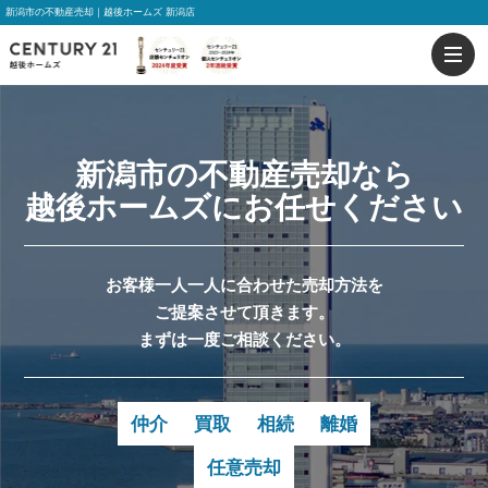
新潟市の不動産売却｜越後ホームズ 新潟店
新潟市
の
不動産売却
なら
越後ホームズ
にお任せください
お客様一人一人に合わせた売却方法を
ご提案させて頂きます。
まずは一度ご相談ください。
仲介
買取
相続
離婚
任意売却