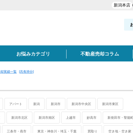
新潟本店
お悩みカテゴリ
不動産売却コラム
売却実績一覧
[共有持分]
却実績を探す
覧
お役立ち情報
と買取の違い
新発田市・聖籠町
買取
空き家
不動産売却時の諸費用
離婚
妙高市
任意売却
東京・神奈川・埼玉・千葉
高く売るポイント
事故物件
アパート
新潟
新潟市
新潟市中央区
新潟市東区
類
どんな業者を選ぶべき？
売却価格の決め方
売却
実績を探す
区
新潟市北区
新潟市南区
上越市
妙高市
新発田市・聖籠
ン
土地
収益物件
三条市・燕市
東京・神奈川・埼玉・千葉
買取り
空き地・空き家