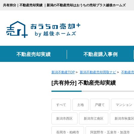
共有持分｜不動産売却実績 ｜新潟の不動産売却はおうちの売却プラス越後ホームズ
不動産売却実績
不動産購入事例
新潟不動産TOP
>
新潟不動産売却買取ナビ
>
不動産
エリアから不動産売
カテゴリ別お悩み一
不動産売却に関する
[共有持分] 不動産売却実績
新潟市
相続
売却の流れ
住み替え
上越市
仲介
すべて
土地
戸建て
マンション
不動産売却に必要な書
種別から不動産売却
新潟市西区
新潟市江南区
新潟市秋葉
コンテンツ一覧
戸建て
マンショ
長岡市・柏崎市
阿賀野市・五泉市・加茂市