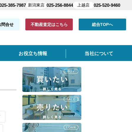
025-385-7987
新潟東店
025-256-8844
上越店
025-520-9460
お問合せ
不動産査定はこちら
総合TOPへ
お役立ち情報
当社について
共有持分
よくある質問
仲介手数料について
クイック査定とは
町