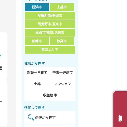
新潟市
上越市
聖籠町/新発田市
阿賀野市/五泉市
三条市/燕市/見附市
柏崎市
妙高市
東京エリア
種別から探す
取
新築一戸建て
中古一戸建て
土地
マンション
収益物件
指定して探す
無料会員登録
条件から探す