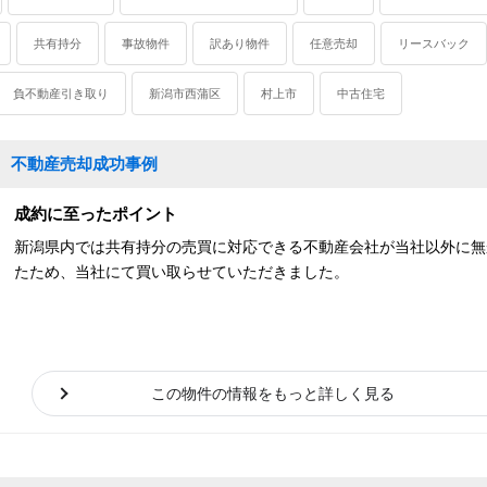
入希望者
マンションカタログ
産売却実績を探す
共有持分
事故物件
訳あり物件
任意売却
リースバック
買取り
空き家
離婚
任意売却
訳あり物件
負不動産引き取り
新潟市西蒲区
村上市
中古住宅
 不動産売却成功事例
成約に至ったポイント
新潟県内では共有持分の売買に対応できる不動産会社が当社以外に無
たため、当社にて買い取らせていただきました。
この物件の情報をもっと詳しく見る