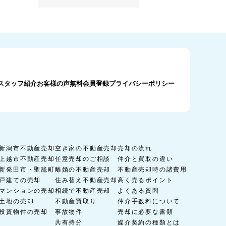
スタッフ紹介
お客様の声
無料会員登録
プライバシーポリシー
新潟市不動産売却
空き家の不動産売却
売却の流れ
上越市不動産売却
任意売却のご相談
仲介と買取の違い
新発田市・聖籠町
離婚の不動産売却
不動産売却時の諸費用
戸建ての売却
住み替え不動産売却
高く売るポイント
マンションの売却
相続で不動産売却
よくある質問
土地の売却
不動産買取り
仲介手数料について
投資物件の売却
事故物件
売却に必要な書類
共有持分
媒介契約の種類とは