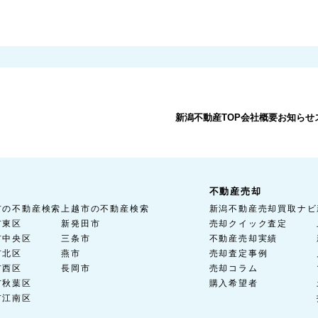
新潟不動産TOP
会社概要
お知らせ
不動産売却
市の不動産検索
上越市の不動産検索
新潟不動産売却買取ナビ
市東区
新発田市
売却クイック査定
市中央区
三条市
不動産売却実績
市北区
燕市
売却査定事例
市西区
長岡市
売却コラム
市秋葉区
購入希望者
市江南区