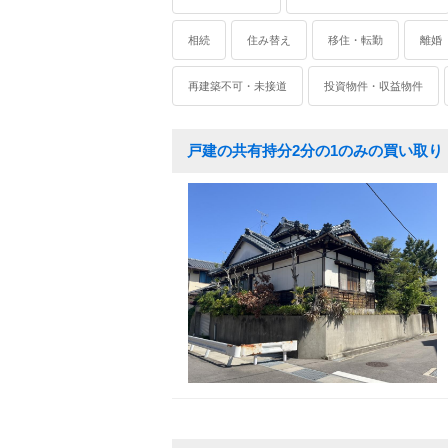
売却査定事例
購
カテゴリーから不動
相続
住み替え
移住・転勤
離婚
相続
住み替え
再建築不可・未接道
投資物件・収益物件
戸建の共有持分2分の1のみの買い取り