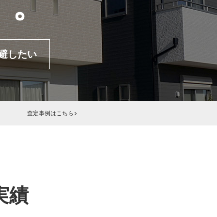
す。
移住・転勤
共有持分
避したい
査定事例はこちら
実績