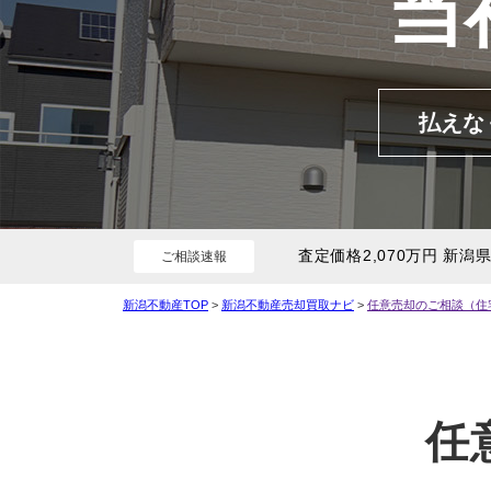
当
売却査定事例
購
カテゴリーから不動
相続
住み替え
払えな
ご相談速報
新潟不動産TOP
>
新潟不動産売却買取ナビ
>
任意売却のご相談（住
任