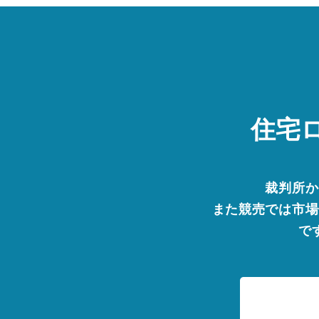
住宅
裁判所か
また競売では市場
で