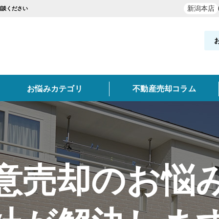
新潟本店
相談ください
お悩みカテゴリ
不動産売却コラム
却実績を探す
覧
お役立ち情報
と買取の違い
新発田市・聖籠町
買取
空き家
不動産売却時の諸費用
離婚
妙高市
任意売却
東京・神奈川・埼玉・千葉
高く売るポイント
事故物件
意売却のお悩
類
どんな業者を選ぶべき？
売却価格の決め方
売却
実績を探す
ン
土地
収益物件