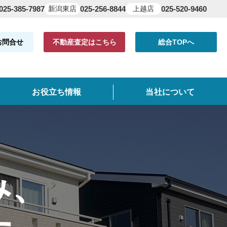
025-385-7987
新潟東店
025-256-8844
上越店
025-520-9460
お問合せ
不動産査定はこちら
総合TOPへ
お役立ち情報
当社について
共有持分
よくある質問
仲介手数料について
み、
クイック査定とは