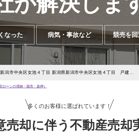
社が解決しま
入希望者
マンションカタログ
産売却実績を探す
買取り
空き家
離婚
任意売却
訳あり物件
くなった
病気・事故など
競売を回
宅ローンの滞納・競売・差押）
多くのお客様に選ばれています！
意売却に伴う不動産売却