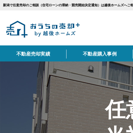
新潟で任意売却のご相談（住宅ローンの滞納・競売開始決定通知）は越後ホームズへご
不動産売却実績
不動産購入事例
エリアから不動産売
カテゴリ別お悩み一
不動産売却に関する
新潟市
相続
売却の流れ
住み替え
上越市
仲介
任
不動産売却に必要な書
種別から不動産売却
コンテンツ一覧
戸建て
マンショ