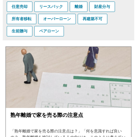
任意売却
リースバック
離婚
財産分与
所有者移転
オーバーローン
再建築不可
生前贈与
ペアローン
熟年離婚で家を売る際の注意点
「熟年離婚で家を売る際の注意点は？」「何を意識すれば良い
の？」熟年離婚を検討している人の中には、このように考えてい