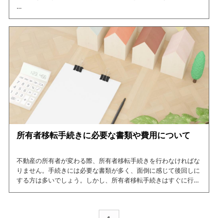
婚姻中に築いてきた共有財産は、原則として2分の1に分けます。
しかし、住宅ローンの残っている家は、貯金などと違ってきっち
り半分に分けられるものではなく、手続きも簡単ではありませ
ん。「どちらが住む？」「名義はどうする？」「ローンは誰が払
う？」など、決めなければならないことは数多くあります。
売却をすれば、財産分与はしやすくなりますし、ローンの未払い
などでトラブルになることも避けられるでしょう。
本記事では、家を売却する時の注意点や財産分与の流れについ
て、詳しく解説します。
ぜひ最後まで読んで、売却のタイミングなどを見極めたうえで進
めていきましょう。
所有者移転手続きに必要な書類や費用について
不動産の所有者が変わる際、所有者移転手続きを行わなければな
りません。手続きには必要な書類が多く、面倒に感じて後回しに
する方は多いでしょう。しかし、所有者移転手続きはすぐに行わ
なければトラブルにも繋がります。
この記事では、所有者移転手続きに必要な書類や費用について紹