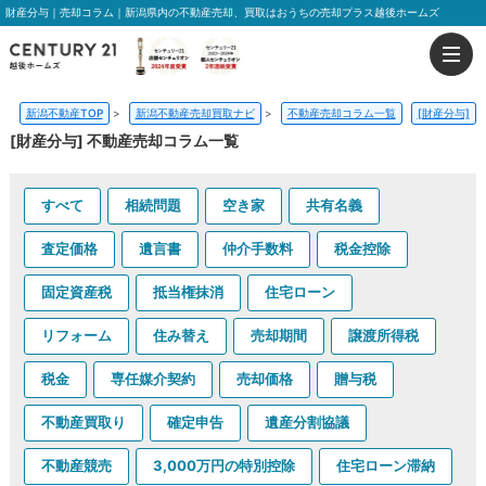
財産分与｜売却コラム｜新潟県内の不動産売却、買取はおうちの売却プラス越後ホームズ
新潟不動産TOP
>
新潟不動産売却買取ナビ
>
不動産売却コラム一覧
[財産分与]
[財産分与] 不動産売却コラム一覧
すべて
相続問題
空き家
共有名義
査定価格
遺言書
仲介手数料
税金控除
固定資産税
抵当権抹消
住宅ローン
リフォーム
住み替え
売却期間
譲渡所得税
税金
専任媒介契約
売却価格
贈与税
不動産買取り
確定申告
遺産分割協議
不動産競売
3,000万円の特別控除
住宅ローン滞納