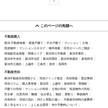
1
介します。この記事を読んで、スムーズに移転手続きができるよ
うになれば幸いです。
このページの先頭へ
不動産購入
新潟 不動産検索
新築戸建て
中古戸建て
マンション
土地
投資物件
マンションカタログ
物件検索
住宅ローンのご相談
現地販売会情報
関東エリア
新潟市の不動産
新潟市東区
新潟市中央区
新潟市北区
新潟市西区
新潟市秋葉区
新発田市
新潟市江南区
上越市
三条市
燕市
長岡市
不動産売却
新潟不動産売却買取ナビ
売却クイック査定
売却実績
査定事例
売却コラム
購入希望者
新潟市
上越市
新発田市・聖籠町
戸建ての売却
マンションの売却
土地の売却
投資物件の売却
空き家
任意売却
離婚
住み替え
相続
買取り
事故物件
共有持分
売却の流れ
仲介と買取の違い
不動産売却時の諸費用
高く売るポイント
よくある質問
仲介手数料について