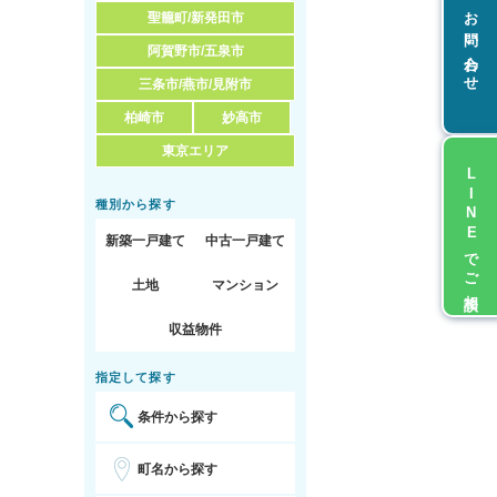
お問い合わせ
聖籠町/新発田市
阿賀野市/五泉市
三条市/燕市/見附市
柏崎市
妙高市
東京エリア
LINEでご相談
種別から探す
新築一戸建て
中古一戸建て
土地
マンション
収益物件
指定して探す
条件から探す
町名から探す