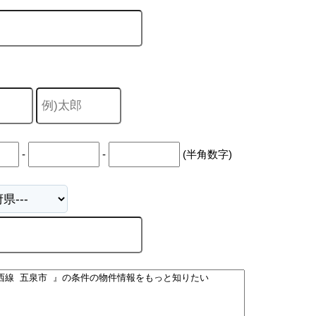
-
-
(半角数字)