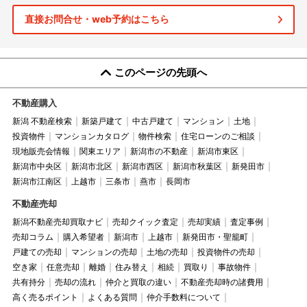
直接お問合せ・web予約はこちら
このページの先頭へ
不動産購入
新潟 不動産検索
新築戸建て
中古戸建て
マンション
土地
投資物件
マンションカタログ
物件検索
住宅ローンのご相談
現地販売会情報
関東エリア
新潟市の不動産
新潟市東区
新潟市中央区
新潟市北区
新潟市西区
新潟市秋葉区
新発田市
新潟市江南区
上越市
三条市
燕市
長岡市
不動産売却
新潟不動産売却買取ナビ
売却クイック査定
売却実績
査定事例
売却コラム
購入希望者
新潟市
上越市
新発田市・聖籠町
戸建ての売却
マンションの売却
土地の売却
投資物件の売却
空き家
任意売却
離婚
住み替え
相続
買取り
事故物件
共有持分
売却の流れ
仲介と買取の違い
不動産売却時の諸費用
高く売るポイント
よくある質問
仲介手数料について