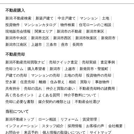
不動産購入
新潟 不動産検索
新築戸建て
中古戸建て
マンション
土地
投資物件
マンションカタログ
物件検索
住宅ローンのご相談
現地販売会情報
関東エリア
新潟市の不動産
新潟市東区
新潟市中央区
新潟市北区
新潟市西区
新潟市秋葉区
新発田市
新潟市江南区
上越市
三条市
燕市
長岡市
不動産売却
新潟不動産売却買取ナビ
売却クイック査定
売却実績
査定事例
売却コラム
購入希望者
新潟市
上越市
新発田市・聖籠町
戸建ての売却
マンションの売却
土地の売却
投資物件の売却
空き家
任意売却
離婚
住み替え
相続
買取り
事故物件
共有持分
売却の流れ
仲介と買取の違い
不動産売却時の諸費用
高く売るポイント
よくある質問
仲介手数料について
売却に必要な書類
媒介契約の種類とは
不動産会社選び
当社について
新潟不動産トップ
ローン相談
リフォーム
賃貸管理
インフォメーション
スタッフ紹介
採用情報
お客様の声
会社概要
お問合せ
来店予約
個人情報の取扱いについて
サイトマップ