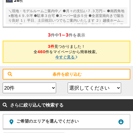
26
枚
＼現地・モデルルームご案内中／ ●月々の支払い７.３万円～ ●南西角地
×敷地４９.９坪 ●駐車３台可 ●スーパー徒歩５分 ●全居室南向きで陽当
り良好 １）平日、土日祝日いつでもご案内いたします ２）越後ホームズ
は「住宅ローンに強い」会社です ３）未公開情報（新規物件、値引き情
報など）も提供します ４）お得なプレゼントキャンペーン実施中 ■自動
3
1～3
洗浄機能付きの外壁サイディング ■「ベタ基礎」「地盤改良工事」実
件中
件を表示
施！ ■安心の建物１０年保証（最大３５年まで延長可） ■家事の軽減、
節水できてエコな食器洗浄乾燥機が標準装備 ■浴室乾燥機で天候に左右
3件
見つかりました！
されずお洗濯が可能 ■朝の身支度に便利な２階洗面化粧台！ ■鍵を取り
全
460
件をマイページから簡単検索。
出さなくても開け閉めできる玄関の電池錠 【教育】 葛塚東小学校 徒歩
今すぐ見る
１３分 葛塚中学校 徒歩１１分
条件を絞り込む
さらに絞り込んで検索する
ご希望のエリアを選んでください