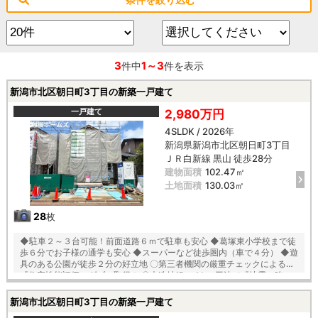
3
1～3
件中
件を表示
新潟市北区朝日町3丁目の新築一戸建て
一戸建て
2,980万円
4SLDK / 2026年
新潟県新潟市北区朝日町3丁目
ＪＲ白新線 黒山 徒歩28分
建物面積
102.47㎡
土地面積
130.03㎡
28
枚
◆駐車２～３台可能！前面道路６ｍで駐車も安心 ◆葛塚東小学校まで徒
歩６分でお子様の通学も安心 ◆スーパーなど徒歩圏内（車で４分） ◆遊
具のある公園が徒歩２分の好立地 〇第三者機関の厳重チェックによる
『住宅性能評価』ダブル取得！ 〇木造軸組×パネル工法で『地震に強い
家』を実現！耐震等級３！ 〇「コンクリートベタ基礎工法」採用！地盤
は安心の２０年保証！ 〇建物は安心の１０年保証（最大３５年まで延長
新潟市北区朝日町3丁目の新築一戸建て
可※条件有） 〇雨で汚れを落とす機能付き『外壁サイディング』 〇夏は