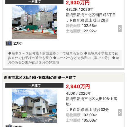
強い日差しをカット、冬は暖か『全窓複層ガラス・樹脂アングルサッ
一戸建て
2,930万円
シ』 【教育】 葛塚東小学校 徒歩６分 葛塚中学校 徒歩７分
4SLDK / 2026年
新潟県新潟市北区朝日町3丁目
ＪＲ白新線 黒山 徒歩28分
建物面積
102.68㎡
土地面積
122.92㎡
27
枚
◆駐車２～３台可能！前面道路６ｍで駐車も安心 ◆葛塚東小学校まで徒
歩６分でお子様の通学も安心 ◆スーパーなど徒歩圏内（車で４分） ◆遊
具のある公園が徒歩２分の好立地
新潟市北区太田198-1(隣地)の新築一戸建て
一戸建て
2,940万円
4LDK / 2026年
新潟県新潟市北区太田198-1(隣
地)
ＪＲ白新線 黒山 徒歩32分
建物面積
103.09㎡
土地面積
165.06㎡