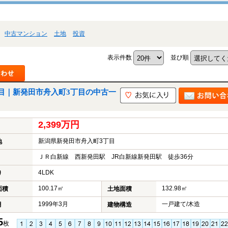
中古マンション
土地
投資
表示件数
並び順
目｜新発田市舟入町3丁目の中古一
2,399万円
新潟県新発田市舟入町3丁目
地
ＪＲ白新線 西新発田駅 JR白新線新発田駅 徒歩36分
4LDK
り
100.17㎡
132.98㎡
面積
土地面積
1999年3月
一戸建て/木造
月
建物構造
5
枚