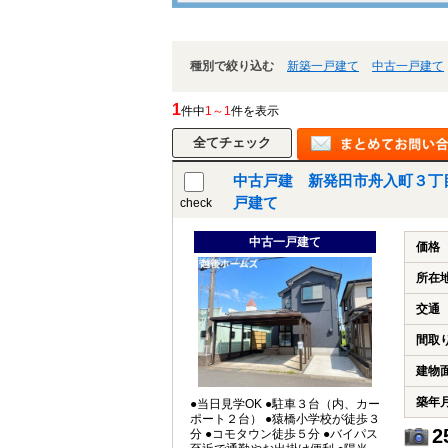
種別で絞り込む
新築一戸建て
中古一戸建て
1
件中
1～1
件を表示
中古戸建 新発田市舟入町３丁
戸建て
check
中古一戸建て
価格
所在
交通
間取
建物
築年
●当日見学OK ●駐車３台（内、カー
ポート２台） ●猿橋小学校が徒歩３
2
分 ●コモタウン徒歩５分 ●バイパス