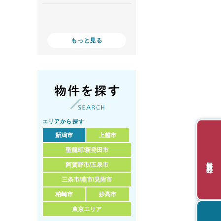
もっと見る
エリアから探す
新潟市
上越市
聖籠町/新発田市
無料会員登録
阿賀野市/五泉市
三条市/燕市/見附市
柏崎市
妙高市
東京エリア