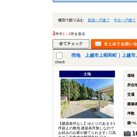
種別で絞り込む
新築一戸建て
中古一戸建て
2
件中
1～2
件を表示
売地 上越市上昭和町｜上越市上
check
土地
価格
所在
交通
建築
坪数
建ぺ
【建築条件なし】ゆとりのある９1
坪超えの敷地 建築条件無しなので
1
お好みのお家が建てられます♪ ◎高