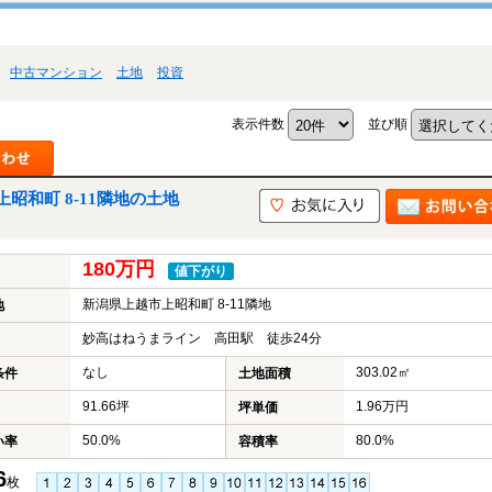
中古マンション
土地
投資
表示件数
並び順
昭和町 8-11隣地の土地
180万円
値下がり
新潟県上越市上昭和町 8-11隣地
地
妙高はねうまライン 高田駅 徒歩24分
なし
303.02㎡
条件
土地面積
91.66坪
1.96万円
坪単価
50.0%
80.0%
い率
容積率
6
枚