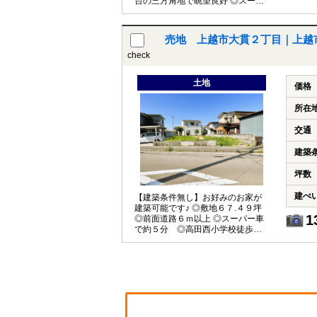
台の三方角地で眺望良好 ◎スーパ
ーまで徒歩９分 ◎飯小学校まで徒
歩８分
売地 上越市大貫２丁目｜上越
check
土地
価格
所在
交通
建築
坪数
建ぺ
【建築条件無し】お好みのお家が
建築可能です♪ ◎敷地６７.４９坪
1
◎前面道路６ｍ以上 ◎スーパー車
で約５分 ◎高田西小学校徒歩約５
分