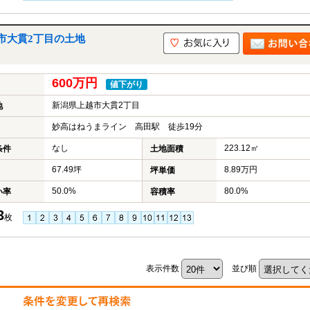
市大貫2丁目の土地
600万円
値下がり
新潟県上越市大貫2丁目
地
妙高はねうまライン 高田駅 徒歩19分
なし
223.12㎡
条件
土地面積
67.49坪
8.89万円
坪単価
50.0%
80.0%
い率
容積率
3
枚
表示件数
並び順