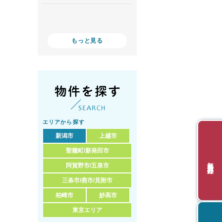
もっと見る
エリアから探す
新潟市
上越市
聖籠町/新発田市
無料会員登録
阿賀野市/五泉市
三条市/燕市/見附市
柏崎市
妙高市
東京エリア