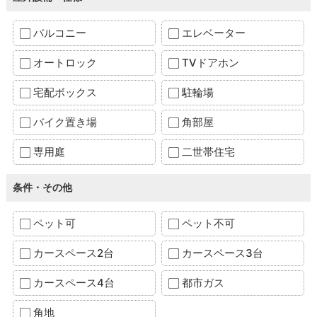
バルコニー
エレベーター
オートロック
TVドアホン
宅配ボックス
駐輪場
バイク置き場
角部屋
専用庭
二世帯住宅
条件・その他
ペット可
ペット不可
カースペース2台
カースペース3台
カースペース4台
都市ガス
角地