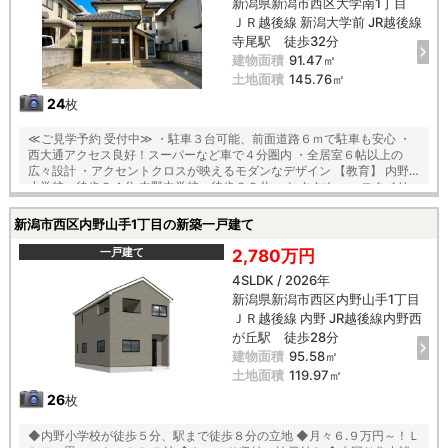
新潟県新潟市西区大学南1丁目
ＪＲ越後線 新潟大学前 JR越後線
寺尾駅 徒歩32分
建物面積
91.47㎡
土地面積
145.76㎡
24
枚
≪ご見学予約 受付中≫ ・駐車３台可能、前面道路６ｍで駐車も安心 ・
西大通アクセス良好！スーパーなど車で４分圏内 ・全居室６帖以上の
広々設計 ・アクセントクロスが映えるモダンなデザイン 【教育】 内野
小学校 徒歩２４分 内野中学校 徒歩３２分 ーおすすめー ・スタイリ
ッシュな琉球畳を使用した１階和室 ・浄水器標準装備の３ツ口コンロの
システムキッチン ・一日の疲れが癒される広々とした浴室
新潟市西区内野山手1丁目の新築一戸建て
一戸建て
2,780万円
4SLDK / 2026年
新潟県新潟市西区内野山手1丁目
ＪＲ越後線 内野 JR越後線内野西
が丘駅 徒歩28分
建物面積
95.58㎡
土地面積
119.97㎡
26
枚
◆内野小学校が徒歩５分、駅まで徒歩８分の立地 ◆月々６.９万円～！Ｌ