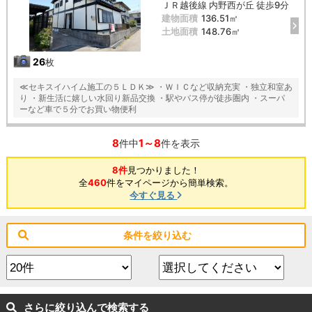
ＪＲ越後線 内野西が丘 徒歩9分
建物面積
136.51㎡
土地面積
148.76㎡
26
枚
≪セキスイハイム施工の５ＬＤＫ≫ ・ＷＩＣなど収納充実 ・独立和室あ
り ・新生活に嬉しい水回り新品交換 ・駅やバス停が徒歩圏内 ・スーパ
ーなど車で５分でお買い物便利
8
1～8
件中
件を表示
8件
見つかりました！
全
460
件をマイページから簡単検索。
今すぐ見る
条件を絞り込む
さらに絞り込んで検索する