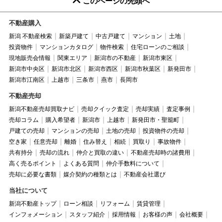
このページの先頭へ
不動産購入
新潟 不動産検索
新築戸建て
中古戸建て
マンション
土地
投資物件
マンションカタログ
物件検索
住宅ローンのご相談
現地販売会情報
関東エリア
新潟市の不動産
新潟市東区
新潟市中央区
新潟市北区
新潟市西区
新潟市秋葉区
新発田市
新潟市江南区
上越市
三条市
燕市
長岡市
不動産売却
新潟不動産売却買取ナビ
売却クイック査定
売却実績
査定事例
売却コラム
購入希望者
新潟市
上越市
新発田市・聖籠町
戸建ての売却
マンションの売却
土地の売却
投資物件の売却
空き家
任意売却
離婚
住み替え
相続
買取り
事故物件
共有持分
売却の流れ
仲介と買取の違い
不動産売却時の諸費用
高く売るポイント
よくある質問
仲介手数料について
売却に必要な書類
媒介契約の種類とは
不動産会社選び
当社について
新潟不動産トップ
ローン相談
リフォーム
賃貸管理
インフォメーション
スタッフ紹介
採用情報
お客様の声
会社概要