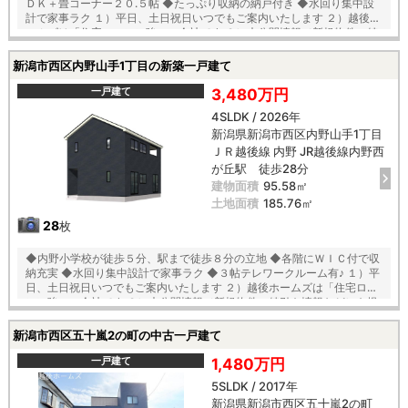
ＤＫ＋畳コーナー２０.５帖 ◆たっぷり収納の納戸付き ◆水回り集中設
計で家事ラク １）平日、土日祝日いつでもご案内いたします ２）越後ホ
ームズは「住宅ローンに強い」会社です ３）未公開情報（新規物件、値
引き情報など）も提供します ４）お得なプレゼントキャンペーン実施中
■自動洗浄機能付きの外壁サイディング ■地震に強い「耐震等級３」の
新潟市西区内野山手1丁目の新築一戸建て
家！ ■厳しい第三者機関検査による「住宅性能評価」W取得！ ■「ベタ
基礎」「地盤改良工事」実施！ ■安心の建物１０年保証（最大３５年ま
一戸建て
3,480万円
で延長可） ■年中無休のアフターサービスコールセンター設置 ■浴室乾
4SLDK / 2026年
燥機で天候に左右されずお洗濯が可能 【教育】 内野小学校 徒歩５分
新潟県新潟市西区内野山手1丁目
内野中学校 徒歩１４分
ＪＲ越後線 内野 JR越後線内野西
が丘駅 徒歩28分
建物面積
95.58㎡
土地面積
185.76㎡
28
枚
◆内野小学校が徒歩５分、駅まで徒歩８分の立地 ◆各階にＷＩＣ付で収
納充実 ◆水回り集中設計で家事ラク ◆３帖テレワークルーム有♪ １）平
日、土日祝日いつでもご案内いたします ２）越後ホームズは「住宅ロー
ンに強い」会社です ３）未公開情報（新規物件、値引き情報など）も提
供します ４）お得なプレゼントキャンペーン実施中 ■自動洗浄機能付き
の外壁サイディング ■地震に強い「耐震等級３」の家！ ■厳しい第三者
新潟市西区五十嵐2の町の中古一戸建て
機関検査による「住宅性能評価」W取得！ ■「ベタ基礎」「地盤改良工
事」実施！ ■安心の建物１０年保証（最大３５年まで延長可） ■年中無
一戸建て
1,480万円
休のアフターサービスコールセンター設置 ■浴室乾燥機で天候に左右さ
5SLDK / 2017年
れずお洗濯が可能 【教育】 内野小学校 徒歩５分 内野中学校 徒歩１
新潟県新潟市西区五十嵐2の町
４分