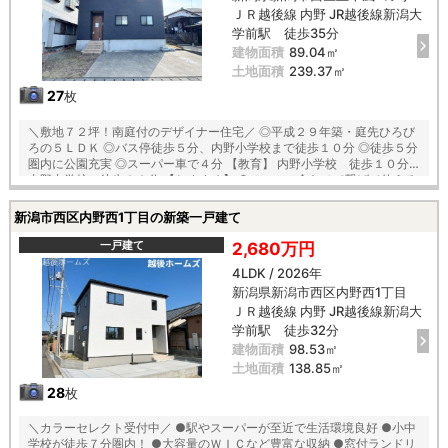
ＪＲ越後線 内野 JR越後線新潟大
学前駅 徒歩35分
建物面積
89.04㎡
土地面積
239.37㎡
27
枚
＼敷地７２坪！南庭付のデザイナー住宅／ ◎平成２９年築・庭先ひろび
ろの５ＬＤＫ ◎バス停徒歩５分、内野小学校まで徒歩１０分 ◎徒歩５分
圏内に公園充実 ◎スーパー車で４分 【教育】 内野小学校 徒歩１０分
内野中学校 徒歩２０分 【おすすめ】 ○シーンに合わせて繋げて使える
１階の３WAY洋室！ 〇安心安全のオール電化住宅！３ツ口タイプのＩＨ
クッキングヒーター 〇リビングにはエアコン完備！全居室照明や網戸付
新潟市西区内野西1丁目の新築一戸建て
きで設備充実♪
一戸建て
2,680万円
4LDK / 2026年
新潟県新潟市西区内野西1丁目
ＪＲ越後線 内野 JR越後線新潟大
学前駅 徒歩32分
建物面積
98.53㎡
土地面積
138.85㎡
28
枚
＼カラーセレクト受付中／ ●駅やスーパーが至近で生活環境良好 ●小中
学校が徒歩７分圏内！ ●大容量のＷＩＣなど豊富な収納 ●窓付ランドリ