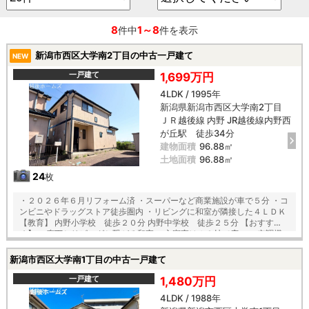
8
1～8
件中
件を表示
新潟市西区大学南2丁目の中古一戸建て
NEW
一戸建て
1,699万円
4LDK / 1995年
新潟県新潟市西区大学南2丁目
ＪＲ越後線 内野 JR越後線内野西
が丘駅 徒歩34分
建物面積
96.88㎡
土地面積
96.88㎡
24
枚
・２０２６年６月リフォーム済 ・スーパーなど商業施設が車で５分 ・コ
ンビニやドラッグストア徒歩圏内 ・リビングに和室が隣接した４ＬＤＫ
【教育】 内野小学校 徒歩２０分 内野中学校 徒歩２５分 【おすす
め】 ・廊下とリビングと繋がる和室 ・主寝室は１０帖で広々 ・空調機
能付の浴室乾燥機 ・全居室収納付きでお片付けも安心
新潟市西区大学南1丁目の中古一戸建て
一戸建て
1,480万円
4LDK / 1988年