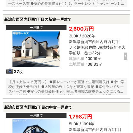
―スペース有 ●安心の長期優良住宅 【カラーセレクト キャンペーン】
期間限定で玄関ドアや外壁・洗面化粧台やキッチン、浴室などの お色を
お好みにカスタマイズができるカラーセレクト ※詳細は担当スタッフま
で 〇第三者機関の厳重チェックによる『住宅性能評価』ダブル取得！ 〇
新潟市西区内野西1丁目の新築一戸建て
木造軸組×パネル工法で『地震に強い家』を実現！耐震等級３！ 〇「コ
ンクリートベタ基礎工法」採用！地盤は安心の２０年保証！ 〇建物は安
一戸建て
2,600万円
心の１０年保証（最大３５年まで延長可※条件有） 〇雨で汚れを落とす
3LDK / 2026年
機能付き『外壁サイディング』 〇夏は強い日差しをカット、冬は暖か
新潟県新潟市西区内野西1丁目
『全窓複層ガラス・樹脂アングルサッシ』 【教育】 内野小学校 徒歩５
分 内野中学校 徒歩７分
ＪＲ越後線 内野 JR越後線新潟大
学前駅 徒歩32分
建物面積
100.19㎡
土地面積
138.83㎡
27
枚
【月々支払６.５万円～】 ●駅やスーパーが至近で生活環境良好 ●小中学
校が徒歩７分圏内！ ●大容量のＷＩＣなど豊富な収納 ●窓付ランドリ―
スペース有 ●安心の長期優良住宅 〇第三者機関の厳重チェックによる
『住宅性能評価』ダブル取得！ 〇木造軸組×パネル工法で『地震に強い
家』を実現！耐震等級３！ 〇「コンクリートベタ基礎工法」採用！地盤
は安心の２０年保証！ 〇建物は安心の１０年保証（最大３５年まで延長
新潟市西区内野西2丁目の中古一戸建て
可※条件有） 〇雨で汚れを落とす機能付き『外壁サイディング』 〇夏は
強い日差しをカット、冬は暖か『全窓複層ガラス・樹脂アングルサッ
一戸建て
1,798万円
シ』 【教育】 内野小学校 徒歩５分 内野中学校 徒歩７分
5LDK / 1991年
新潟県新潟市西区内野西2丁目