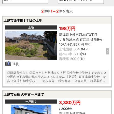
2
1～2
件中
件を表示
上越市西本町3丁目の土地
土地
198万円
新潟県上越市西本町3丁目
ＪＲ信越本線 直江津 徒歩9分
107.1坪(1.85万円 /坪)
土地面積
354.04㎡
建ぺい率
60.0(%)
容積率
200.0(%)
11
枚
◎建築条件なし ◎広々とした敷地１０７坪 ◎小学校中学校まで徒歩１０
分圏内 ※下水道の敷地引込みはありません 【教育】 直江津南小学校 徒
歩９分 直江津中学校 徒歩６分 ・現況有姿 ・公簿売買 ・境界非明示
・契約不適合責任免責
上越市石橋 の中古一戸建て
一戸建て
3,380万円
/ 2006年
新潟県上越市石橋