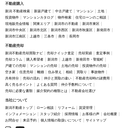
不動産購入
新潟 不動産検索
新築戸建て
中古戸建て
マンション
土地
投資物件
マンションカタログ
物件検索
住宅ローンのご相談
現地販売会情報
関東エリア
新潟市の不動産
新潟市東区
新潟市中央区
新潟市北区
新潟市西区
新潟市秋葉区
新発田市
新潟市江南区
上越市
三条市
燕市
長岡市
不動産売却
新潟不動産売却買取ナビ
売却クイック査定
売却実績
査定事例
売却コラム
購入希望者
新潟市
上越市
新発田市・聖籠町
戸建ての売却
マンションの売却
土地の売却
投資物件の売却
空き家
任意売却
離婚
住み替え
相続
買取り
事故物件
共有持分
売却の流れ
仲介と買取の違い
不動産売却時の諸費用
高く売るポイント
よくある質問
仲介手数料について
売却に必要な書類
媒介契約の種類とは
不動産会社選び
当社について
新潟不動産トップ
ローン相談
リフォーム
賃貸管理
インフォメーション
スタッフ紹介
採用情報
お客様の声
会社概要
お問合せ
来店予約
個人情報の取扱いについて
サイトマップ