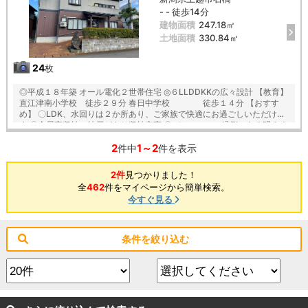
- - 徒歩14分
建物面積
247.18㎡
土地面積
330.84㎡
24
枚
◎平成１８年築 オール電化２世帯住宅 ◎６LLDDKKの広々設計 【教育】
直江津南小学校 徒歩２９分 春日中学校 徒歩１４分 【おすす
め】 〇LDK、水回りは２か所あり、ご家族で快適にお過ごしいただけま
す 〇全居室収納、納戸があり収納充実 〇バルコニー、縁側のある明るく
風通しの良い住まい 〇広々とした１００坪の敷地、車３台駐車可能 〇ス
2
1～2
ーパー ラ・ムー上越北店まで徒歩３分 ※付属建物：車庫・物置も売買
件中
件を表示
対象 木造２階建て 昭和４０年築 1階２３.６０平米 ２階２３.１８平米
2件
見つかりました！
全
462
件をマイページから簡単検索。
今すぐ見る
条件を絞り込む