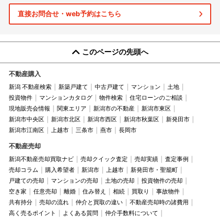
直接お問合せ・web予約はこちら
このページの先頭へ
不動産購入
新潟 不動産検索
新築戸建て
中古戸建て
マンション
土地
投資物件
マンションカタログ
物件検索
住宅ローンのご相談
現地販売会情報
関東エリア
新潟市の不動産
新潟市東区
新潟市中央区
新潟市北区
新潟市西区
新潟市秋葉区
新発田市
新潟市江南区
上越市
三条市
燕市
長岡市
不動産売却
新潟不動産売却買取ナビ
売却クイック査定
売却実績
査定事例
売却コラム
購入希望者
新潟市
上越市
新発田市・聖籠町
戸建ての売却
マンションの売却
土地の売却
投資物件の売却
空き家
任意売却
離婚
住み替え
相続
買取り
事故物件
共有持分
売却の流れ
仲介と買取の違い
不動産売却時の諸費用
高く売るポイント
よくある質問
仲介手数料について