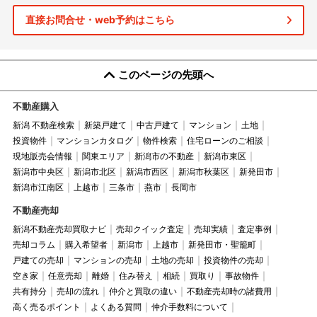
直接お問合せ・web予約はこちら
このページの先頭へ
不動産購入
新潟 不動産検索
新築戸建て
中古戸建て
マンション
土地
投資物件
マンションカタログ
物件検索
住宅ローンのご相談
現地販売会情報
関東エリア
新潟市の不動産
新潟市東区
新潟市中央区
新潟市北区
新潟市西区
新潟市秋葉区
新発田市
新潟市江南区
上越市
三条市
燕市
長岡市
不動産売却
新潟不動産売却買取ナビ
売却クイック査定
売却実績
査定事例
売却コラム
購入希望者
新潟市
上越市
新発田市・聖籠町
戸建ての売却
マンションの売却
土地の売却
投資物件の売却
空き家
任意売却
離婚
住み替え
相続
買取り
事故物件
共有持分
売却の流れ
仲介と買取の違い
不動産売却時の諸費用
高く売るポイント
よくある質問
仲介手数料について