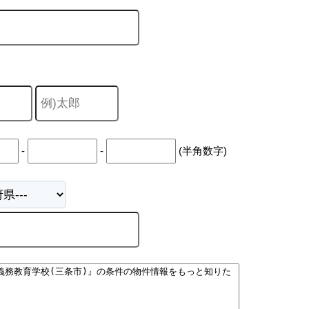
-
-
(半角数字)