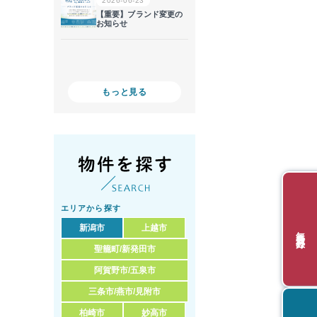
もっと見る
エリアから探す
新潟市
上越市
無料会員登録
聖籠町/新発田市
阿賀野市/五泉市
三条市/燕市/見附市
柏崎市
妙高市