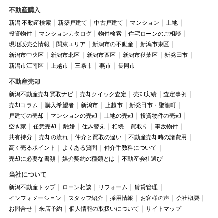
不動産購入
新潟 不動産検索
新築戸建て
中古戸建て
マンション
土地
投資物件
マンションカタログ
物件検索
住宅ローンのご相談
現地販売会情報
関東エリア
新潟市の不動産
新潟市東区
新潟市中央区
新潟市北区
新潟市西区
新潟市秋葉区
新発田市
新潟市江南区
上越市
三条市
燕市
長岡市
不動産売却
新潟不動産売却買取ナビ
売却クイック査定
売却実績
査定事例
売却コラム
購入希望者
新潟市
上越市
新発田市・聖籠町
戸建ての売却
マンションの売却
土地の売却
投資物件の売却
空き家
任意売却
離婚
住み替え
相続
買取り
事故物件
共有持分
売却の流れ
仲介と買取の違い
不動産売却時の諸費用
高く売るポイント
よくある質問
仲介手数料について
売却に必要な書類
媒介契約の種類とは
不動産会社選び
当社について
新潟不動産トップ
ローン相談
リフォーム
賃貸管理
インフォメーション
スタッフ紹介
採用情報
お客様の声
会社概要
お問合せ
来店予約
個人情報の取扱いについて
サイトマップ