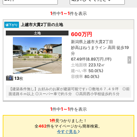
1
1～1
件中
件を表示
上越市大貫2丁目の土地
値下がり
土地
600万円
新潟県上越市大貫2丁目
妙高はねうまライン 高田 徒歩19
分
67.49坪(8.89万円 /坪)
土地面積
223.12㎡
建ぺい率
50.0(%)
容積率
80.0(%)
13
枚
【建築条件無し】お好みのお家が建築可能です♪ ◎敷地６７.４９坪 ◎前
面道路６ｍ以上 ◎スーパー車で約５分 ◎高田西小学校徒歩約５分
1
1～1
件中
件を表示
1件
見つかりました！
全
462
件をマイページから簡単検索。
今すぐ見る