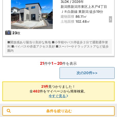
3LDK / 2026年
新潟県新潟市東区上木戸4丁目
ＪＲ白新線 東新潟 徒歩19分
建物面積
86.11㎡
土地面積
102.48㎡
23
枚
■開放感あり陽当り良好な角地 ■小学校やバス停徒歩２分で通勤通学便
利 ■バイパスや赤道アクセス良好 ■スーパーやドラッグストアなど徒歩
圏内
21
1～20
件中
件を表示
次の20件>>
21件
見つかりました！
全
462
件をマイページから簡単検索。
今すぐ見る
条件を絞り込む