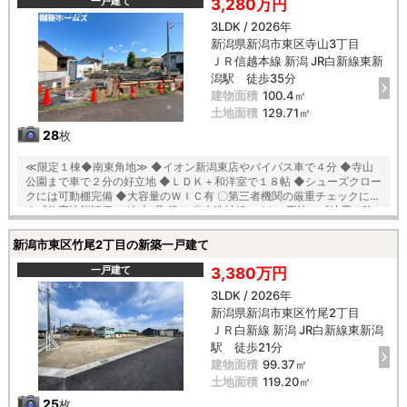
一戸建て
3,280万円
3LDK / 2026年
新潟県新潟市東区寺山3丁目
ＪＲ信越本線 新潟 JR白新線東新
潟駅 徒歩35分
建物面積
100.4㎡
土地面積
129.71㎡
28
枚
≪限定１棟◆南東角地≫ ◆イオン新潟東店やバイパス車で４分 ◆寺山
公園まで車で２分の好立地 ◆ＬＤＫ＋和洋室で１８帖 ◆シューズクロー
クには可動棚完備 ◆大容量のＷＩＣ有 〇第三者機関の厳重チェックによ
る『住宅性能評価』ダブル取得！ 〇木造軸組×パネル工法で『地震に強
い家』を実現！耐震等級３！ 〇「コンクリートベタ基礎工法」採用！地
盤は安心の２０年保証！ 〇建物は安心の１０年保証（最大３５年まで延
新潟市東区竹尾2丁目の新築一戸建て
長可※条件有） 〇雨で汚れを落とす機能付き『外壁サイディング』 〇夏
は強い日差しをカット、冬は暖か『全窓複層ガラス・樹脂アングルサッ
一戸建て
3,380万円
シ』 【教育】 大形小学校 徒歩１４分 大形中学校 徒歩２９分
3LDK / 2026年
新潟県新潟市東区竹尾2丁目
ＪＲ白新線 新潟 JR白新線東新潟
駅 徒歩21分
建物面積
99.37㎡
土地面積
119.20㎡
25
枚