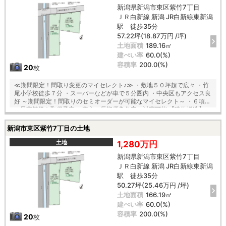
新潟県新潟市東区紫竹7丁目
ＪＲ白新線 新潟 JR白新線東新潟
駅 徒歩35分
57.22坪(18.87万円 /坪)
土地面積
189.16㎡
建ぺい率
60.0(%)
容積率
200.0(%)
20
枚
≪期間限定！間取り変更のマイセレクト♪≫ ・敷地５０坪超で広々 ・竹
尾小学校徒歩７分 ・スーパーなどが車で５分圏内 ・中央区もアクセス良
好 ～期間限定！間取りのセミオーダーが可能なマイセレクト～ ・６項目
の最高等級を取得予定 ・安心の長期優良住宅の対応可能 【建物構造】
〇「コンクリートベタ基礎工法」採用！地盤は安心の２０年保証 〇木造
軸組×パネル工法で『地震に強い家』を実現！耐震等級３！ 〇夏は涼し
新潟市東区紫竹7丁目の土地
く、冬は暖かい『断熱等級５』 〇光熱費も抑えられる一次エネルギー消
費量『最高等級６』等の安心快適な住宅 〇第三者機関の厳重チェックに
土地
1,280万円
よる『住宅性能評価』ダブル取得 【教育】 竹尾小学校 徒歩７分 木戸
新潟県新潟市東区紫竹7丁目
中学校 徒歩３３分 【建築条件付】 施工会社：タクトホーム
ＪＲ白新線 新潟 JR白新線東新潟
駅 徒歩35分
50.27坪(25.46万円 /坪)
土地面積
166.19㎡
建ぺい率
60.0(%)
容積率
200.0(%)
20
枚