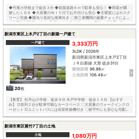
◆竹尾小学校まで徒歩３分 ◆前面道路６ｍで駐車も安心！ ◆和室が隣
接したＬＤＫ ◆大容量のＷＩＣ付でお片付けも安心 ◆主寝室にはホスク
リーン完備 ◆陽当り良好な南東向き 〇第三者機関の厳重チェックによる
『住宅性能評価』ダブル取得！ 〇木造軸組×パネル工法で『地震に強い
家』を実現！耐震等級３！ 〇「コンクリートベタ基礎工法」採用！地盤
は安心の２０年保証！ 〇建物は安心の１０年保証（最大３５年まで延長
新潟市東区上木戸2丁目の新築一戸建て
可※条件有） 〇雨で汚れを落とす機能付き『外壁サイディング』 〇夏は
強い日差しをカット、冬は暖か『全窓複層ガラス・樹脂アングルサッ
一戸建て
3,333万円
シ』 【教育】 竹尾小学校 徒歩３分 木戸中学校 徒歩２３分
3LDK / 2026年
新潟県新潟市東区上木戸2丁目
ＪＲ白新線 大形 徒歩31分
建物面積
96.88㎡
土地面積
106.48㎡
20
枚
【教育】 牡丹山小学校 徒歩９分 木戸中学校 徒歩１４分 【おすす
め】 ○並列２台が駐車可能なカースペース 〇大容量のウォークインクロ
ーゼット ○ユニットバスには浴室乾燥機付き 〇留守中にも安心な宅配ボ
ックス付きです！
新潟市東区紫竹7丁目の土地
土地
1,080万円