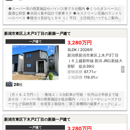
◆スーパー等の商業施設やバイパス車で５分圏内 ◆くつろぎスペースに
最適な和室 ◆水回り集中設計で家事ラク ◆ホスクリーン完備のランドリ
―スペース ◆陽当り良好なＬＤＫ １）平日、土日祝日いつでもご案内い
たします ２）越後ホームズは「住宅ローンに強い」会社です ３）未公開
情報（新規物件、値引き情報など）も提供します ４）お得なプレゼント
キャンペーン実施中 ■自動洗浄機能付きの外壁サイディング ■地震に強
新潟市東区上木戸3丁目の新築一戸建て
い「耐震等級３」の家！ ■厳しい第三者機関検査による「住宅性能評
価」W取得 ■「ベタ基礎」「地盤改良工事」実施 ■安心の建物１０年保
一戸建て
3,280万円
証（最大３５年まで延長可） ■年中無休のアフターサービスコールセン
3LDK / 2026年
ター設置 ■浴室乾燥機で天候に左右されずお洗濯が可能 【教育】 牡丹山
新潟県新潟市東区上木戸3丁目
小学校 徒歩１７分 木戸中学校 徒歩１３分
ＪＲ上越新幹線 新潟 JR白新線大
形駅 徒歩39分
建物面積
97.71㎡
土地面積
119.01㎡
28
枚
［月々８.２万円～］ ・敷地２～３台駐車が可能 ・牡丹山小学校まで徒
歩６分 ・スーパー等の商業施設が徒歩圏内 ・パントリーやシューズクロ
ークなど収納充実 ・全居室２面採光 〇第三者機関の厳重チェックによる
『住宅性能評価』ダブル取得！ 〇木造軸組×パネル工法で『地震に強い
家』を実現！耐震等級３！ 〇「コンクリートベタ基礎工法」採用！地盤
は安心の２０年保証！ 〇建物は安心の１０年保証（最大３５年まで延長
新潟市東区下木戸2丁目の新築一戸建て
可※条件有） 〇雨で汚れを落とす機能付き『外壁サイディング』 〇夏は
強い日差しをカット、冬は暖か『全窓複層ガラス・樹脂アングルサッ
一戸建て
3,280万円