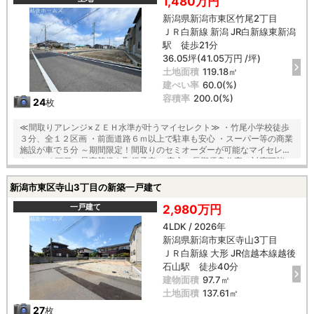
1,480万円
厳重チェックによる『住宅性能評価』ダブル取得 【教育】 竹尾小学校
新潟県新潟市東区竹尾2丁目
徒歩３分 木戸中学校 徒歩２３分 【建築条件付】 施工会社：タクトホ
ＪＲ白新線 新潟 JR白新線東新潟
ーム
駅 徒歩21分
36.05坪(41.05万円 /坪)
土地面積
119.18㎡
建ぺい率
60.0(%)
容積率
200.0(%)
24
枚
≪間取りアレンジ×ＺＥＨ水準が叶うマイセレクト≫ ・竹尾小学校徒歩
３分、全１２区画 ・前面道路６ｍ以上で駐車も安心 ・スーパー等の商業
施設が車で５分 ～期間限定！間取りのセミオーダーが可能なマイセレク
ト～ ・６項目の最高等級を取得予定 ・安心の長期優良住宅の対応可能
【建物構造】 〇「コンクリートベタ基礎工法」採用！地盤は安心の２０
年保証 〇木造軸組×パネル工法で『地震に強い家』を実現！耐震等級
新潟市東区寺山3丁目の新築一戸建て
３！ 〇夏は涼しく、冬は暖かい『断熱等級５』 〇光熱費も抑えられる一
次エネルギー消費量『最高等級６』等の安心快適な住宅 〇第三者機関の
一戸建て
2,980万円
厳重チェックによる『住宅性能評価』ダブル取得 【教育】 竹尾小学校
4LDK / 2026年
徒歩３分 木戸中学校 徒歩２３分 【建築条件付】 施工会社：タクトホ
新潟県新潟市東区寺山3丁目
ーム
ＪＲ白新線 大形 JR信越本線越後
石山駅 徒歩40分
建物面積
97.7㎡
土地面積
137.61㎡
27
枚