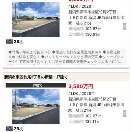
尾小学校 徒歩３分 木戸中学校 徒歩２３分
4LDK / 2026年
新潟県新潟市東区竹尾2丁目
ＪＲ白新線 新潟 JR白新線東新潟
駅 徒歩21分
建物面積
102.67㎡
土地面積
130.81㎡
28
枚
◆竹尾小学校まで徒歩３分 ◆陽当り良好な全居室南東向き ◆前面道路
６ｍで駐車も安心！ ◆パントリーやＷＩＣなど収納充実 ◆シューズクロ
ーク付で玄関周りスッキリ 〇第三者機関の厳重チェックによる『住宅性
能評価』ダブル取得！ 〇木造軸組×パネル工法で『地震に強い家』を実
現！耐震等級３！ 〇「コンクリートベタ基礎工法」採用！地盤は安心の
２０年保証！ 〇建物は安心の１０年保証（最大３５年まで延長可※条件
新潟市東区竹尾2丁目の新築一戸建て
有） 〇雨で汚れを落とす機能付き『外壁サイディング』 〇夏は強い日差
しをカット、冬は暖か『全窓複層ガラス・樹脂アングルサッシ』 【教
一戸建て
3,580万円
育】 竹尾小学校 徒歩３分 木戸中学校 徒歩２３分
4LDK / 2026年
新潟県新潟市東区竹尾2丁目
ＪＲ白新線 新潟 JR白新線東新潟
駅 徒歩21分
建物面積
102.67㎡
土地面積
135.11㎡
26
枚