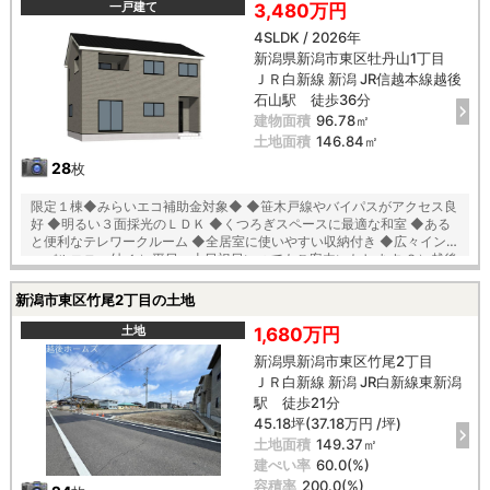
次エネルギー消費量『最高等級６』等の安心快適な住宅 〇第三者機関の
一戸建て
3,480万円
厳重チェックによる『住宅性能評価』ダブル取得 【教育】 竹尾小学校
4SLDK / 2026年
徒歩３分 木戸中学校 徒歩２３分 【建築条件付】 施工会社：タクトホ
新潟県新潟市東区牡丹山1丁目
ーム
ＪＲ白新線 新潟 JR信越本線越後
石山駅 徒歩36分
建物面積
96.78㎡
土地面積
146.84㎡
28
枚
限定１棟◆みらいエコ補助金対象◆ ◆笹木戸線やバイパスがアクセス良
好 ◆明るい３面採光のＬＤＫ ◆くつろぎスペースに最適な和室 ◆ある
と便利なテレワークルーム ◆全居室に使いやすい収納付き ◆広々インナ
ーバルコニー付 １）平日、土日祝日いつでもご案内いたします ２）越後
ホームズは「住宅ローンに強い」会社です ３）未公開情報（新規物件、
値引き情報など）も提供します ４）お得なプレゼントキャンペーン実施
新潟市東区竹尾2丁目の土地
中 ■自動洗浄機能付きの外壁サイディング ■地震に強い「耐震等級３」
の家！ ■厳しい第三者機関検査による「住宅性能評価」W取得！ ■「ベ
土地
1,680万円
タ基礎」「地盤改良工事」実施 ■安心の建物１０年保証（最大３５年ま
新潟県新潟市東区竹尾2丁目
で延長可） ■年中無休のアフターサービスコールセンター設置 ■浴室乾
ＪＲ白新線 新潟 JR白新線東新潟
燥機で天候に左右されずお洗濯が可能 【教育】 牡丹山小学校 徒歩１４
分 木戸中学校 徒歩１８分
駅 徒歩21分
45.18坪(37.18万円 /坪)
土地面積
149.37㎡
建ぺい率
60.0(%)
容積率
200.0(%)