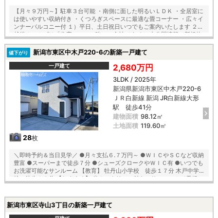
【月々９万円～】駐車３台可能 ・南側に面した明るいＬＤＫ ・全居室に
は使いやすい収納付き ・くつろぎスペースに最適な畳コーナー ・広々イ
ンナーバルコニー付 １）平日、土日祝日いつでもご案内いたします ２）
越後ホームズは「住宅ローンに強い」会社です ３）未公開情報（新規物
件、値引き情報など）も提供します ４）お得なプレゼントキャンペーン
実施中 ■自動洗浄機能付きの外壁サイディング ■地震に強い「耐震等級
新潟市東区中木戸220-6の新築一戸建て
値下がり
３」の家！ ■厳しい第三者機関検査による「住宅性能評価」W取得
■「ベタ基礎」「地盤改良工事」実施 ■安心の建物１０年保証（最大３
一戸建て
2,680万円
５年まで延長可） ■年中無休のアフターサービスコールセンター設置 ■
3LDK / 2025年
浴室乾燥機で天候に左右されずお洗濯が可能 【教育】 牡丹山小学校 徒
新潟県新潟市東区中木戸220-6
歩１３分 木戸中学校 徒歩１３分
ＪＲ白新線 新潟 JR白新線大形
駅 徒歩41分
建物面積
98.12㎡
土地面積
119.60㎡
28
枚
＼即時予約＆当日見学／ ●月々支払６.７万円～ ●ＷＩＣやＳＣなど収納
豊富 ●スーパーまで徒歩７分 ●シューズクロークやＷＩＣ有 ●いつでも
お洗濯可能なサンルーム 【教育】 牡丹山小学校 徒歩１７分 木戸中学
校 徒歩１３分 【おすすめ】 〇ホスクリーン付きのサンルームで天候に
左右されず年中お洗濯が可能！ 〇大容量のＷＩＣ付！全居室収納付きで
お部屋もスッキリ 〇水回り集中設計で家事ラク♪
新潟市東区寺山3丁目の新築一戸建て