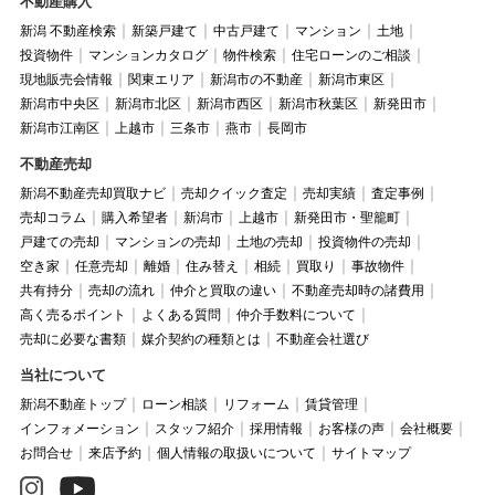
不動産購入
新潟 不動産検索
新築戸建て
中古戸建て
マンション
土地
投資物件
マンションカタログ
物件検索
住宅ローンのご相談
現地販売会情報
関東エリア
新潟市の不動産
新潟市東区
新潟市中央区
新潟市北区
新潟市西区
新潟市秋葉区
新発田市
新潟市江南区
上越市
三条市
燕市
長岡市
不動産売却
新潟不動産売却買取ナビ
売却クイック査定
売却実績
査定事例
売却コラム
購入希望者
新潟市
上越市
新発田市・聖籠町
戸建ての売却
マンションの売却
土地の売却
投資物件の売却
空き家
任意売却
離婚
住み替え
相続
買取り
事故物件
共有持分
売却の流れ
仲介と買取の違い
不動産売却時の諸費用
高く売るポイント
よくある質問
仲介手数料について
売却に必要な書類
媒介契約の種類とは
不動産会社選び
当社について
新潟不動産トップ
ローン相談
リフォーム
賃貸管理
インフォメーション
スタッフ紹介
採用情報
お客様の声
会社概要
お問合せ
来店予約
個人情報の取扱いについて
サイトマップ