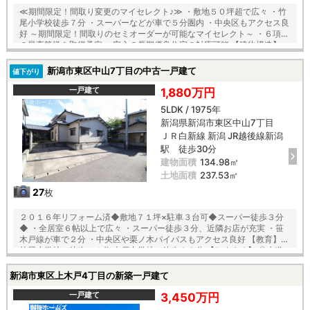
≪期間限定！間取り変更のマイセレクト♪≫ ・敷地５０坪超で広々 ・竹
尾小学校徒歩７分 ・スーパーなどが車で５分圏内 ・中央区もアクセス良
好 ～期間限定！間取りのセミオーダーが可能なマイセレクト～ ・６項目
の最高等級を取得予定 ・安心の長期優良住宅の対応可能 【建物構造】
〇「コンクリートベタ基礎工法」採用！地盤は安心の２０年保証 〇木造
軸組×パネル工法で『地震に強い家』を実現！耐震等級３！ 〇夏は涼し
新潟市東区中山7丁目の中古一戸建て
値下がり
く、冬は暖かい『断熱等級５』 〇光熱費も抑えられる一次エネルギー消
費量『最高等級６』等の安心快適な住宅 〇第三者機関の厳重チェックに
一戸建て
1,880万円
よる『住宅性能評価』ダブル取得 【教育】 竹尾小学校 徒歩７分 木戸
5LDK / 1975年
中学校 徒歩３３分 【建築条件付】 施工会社：タクトホーム
新潟県新潟市東区中山7丁目
ＪＲ白新線 新潟 JR越後線新潟
駅 徒歩30分
建物面積
134.98㎡
土地面積
237.53㎡
27
枚
２０１６年リフォーム済◆敷地７１坪×駐車３台可◆スーパー徒歩３分
◆ ・全居室６帖以上で広々 ・スーパー徒歩３分、近隣お店が充実 ・笹
木戸線が車で２分 ・中央区や栗ノ木バイパスもアクセス良好 【教育】
竹尾小学校 徒歩１４分 木戸中学校 徒歩２８分 【おすすめ】 〇赤道
近くで徒歩圏内にも商業施設が充実 〇１８帖のゆとりのＬＤＫに８帖の
和室が隣接 〇リビング収納や各居室に収納あり 〇食洗機や浄水器付のシ
新潟市東区上木戸4丁目の新築一戸建て
ステムキッチン 〇一日の疲れが癒される広々ユニットバス
一戸建て
3,450万円