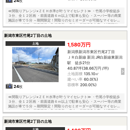
24
枚
≪間取りアレンジ×ＺＥＨ水準が叶うマイセレクト≫ ・竹尾小学校徒歩
３分、全１２区画 ・前面道路６ｍ以上で駐車も安心 ・スーパー等の商業
施設が車で５分 ～期間限定！間取りのセミオーダーが可能なマイセレク
ト～ ・６項目の最高等級を取得予定 ・安心の長期優良住宅の対応可能
【建物構造】 〇「コンクリートベタ基礎工法」採用！地盤は安心の２０
年保証 〇木造軸組×パネル工法で『地震に強い家』を実現！耐震等級
新潟市東区竹尾2丁目の土地
３！ 〇夏は涼しく、冬は暖かい『断熱等級５』 〇光熱費も抑えられる一
次エネルギー消費量『最高等級６』等の安心快適な住宅 〇第三者機関の
土地
1,580万円
厳重チェックによる『住宅性能評価』ダブル取得 【教育】 竹尾小学校
新潟県新潟市東区竹尾2丁目
徒歩３分 木戸中学校 徒歩２３分 【建築条件付】 施工会社：タクトホ
ＪＲ白新線 新潟 JR白新線東新潟
ーム
駅 徒歩21分
40.87坪(38.66万円 /坪)
土地面積
135.10㎡
建ぺい率
60.0(%)
容積率
200.0(%)
24
枚
≪間取りアレンジ×ＺＥＨ水準が叶うマイセレクト≫ ・竹尾小学校徒歩
３分、全１２区画 ・前面道路６ｍ以上で駐車も安心 ・スーパー等の商業
施設が車で５分 ～期間限定！間取りのセミオーダーが可能なマイセレク
ト～ ・６項目の最高等級を取得予定 ・安心の長期優良住宅の対応可能
【建物構造】 〇「コンクリートベタ基礎工法」採用！地盤は安心の２０
年保証 〇木造軸組×パネル工法で『地震に強い家』を実現！耐震等級
新潟市東区竹尾2丁目の土地
３！ 〇夏は涼しく、冬は暖かい『断熱等級５』 〇光熱費も抑えられる一
次エネルギー消費量『最高等級６』等の安心快適な住宅 〇第三者機関の
土地