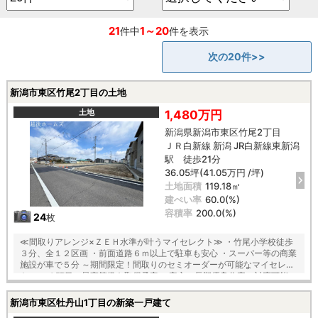
21
1～20
件中
件を表示
次の20件>>
新潟市東区竹尾2丁目の土地
土地
1,480万円
新潟県新潟市東区竹尾2丁目
ＪＲ白新線 新潟 JR白新線東新潟
駅 徒歩21分
36.05坪(41.05万円 /坪)
土地面積
119.18㎡
建ぺい率
60.0(%)
容積率
200.0(%)
24
枚
≪間取りアレンジ×ＺＥＨ水準が叶うマイセレクト≫ ・竹尾小学校徒歩
３分、全１２区画 ・前面道路６ｍ以上で駐車も安心 ・スーパー等の商業
施設が車で５分 ～期間限定！間取りのセミオーダーが可能なマイセレク
ト～ ・６項目の最高等級を取得予定 ・安心の長期優良住宅の対応可能
【建物構造】 〇「コンクリートベタ基礎工法」採用！地盤は安心の２０
年保証 〇木造軸組×パネル工法で『地震に強い家』を実現！耐震等級
新潟市東区牡丹山1丁目の新築一戸建て
３！ 〇夏は涼しく、冬は暖かい『断熱等級５』 〇光熱費も抑えられる一