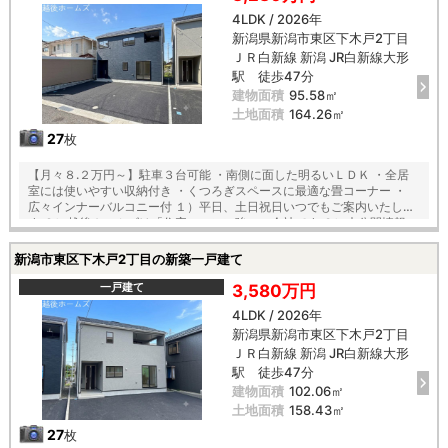
シ』 【教育】 牡丹山小学校 徒歩６分 木戸中学校 徒歩３分
4LDK / 2026年
新潟県新潟市東区下木戸2丁目
ＪＲ白新線 新潟 JR白新線大形
駅 徒歩47分
建物面積
95.58㎡
土地面積
164.26㎡
27
枚
【月々８.２万円～】駐車３台可能 ・南側に面した明るいＬＤＫ ・全居
室には使いやすい収納付き ・くつろぎスペースに最適な畳コーナー ・
広々インナーバルコニー付 １）平日、土日祝日いつでもご案内いたしま
す ２）越後ホームズは「住宅ローンに強い」会社です ３）未公開情報
（新規物件、値引き情報など）も提供します ４）お得なプレゼントキャ
ンペーン実施中 ■自動洗浄機能付きの外壁サイディング ■地震に強い
新潟市東区下木戸2丁目の新築一戸建て
「耐震等級３」の家！ ■厳しい第三者機関検査による「住宅性能評価」
W取得 ■「ベタ基礎」「地盤改良工事」実施 ■安心の建物１０年保証
一戸建て
3,580万円
（最大３５年まで延長可） ■年中無休のアフターサービスコールセンタ
4LDK / 2026年
ー設置 ■浴室乾燥機で天候に左右されずお洗濯が可能 【教育】 牡丹山小
新潟県新潟市東区下木戸2丁目
学校 徒歩１３分 木戸中学校 徒歩１３分
ＪＲ白新線 新潟 JR白新線大形
駅 徒歩47分
建物面積
102.06㎡
土地面積
158.43㎡
27
枚