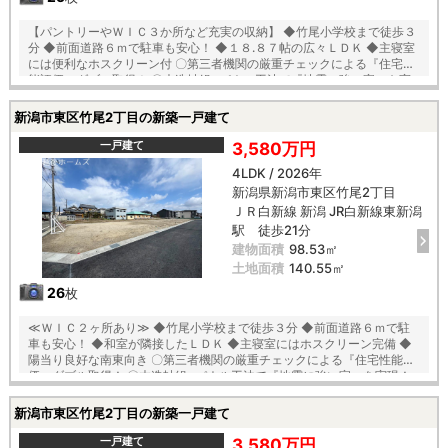
【パントリーやＷＩＣ３か所など充実の収納】 ◆竹尾小学校まで徒歩３
分 ◆前面道路６ｍで駐車も安心！ ◆１８.８７帖の広々ＬＤＫ ◆主寝室
には便利なホスクリーン付 〇第三者機関の厳重チェックによる『住宅性
能評価』ダブル取得！ 〇木造軸組×パネル工法で『地震に強い家』を実
現！耐震等級３！ 〇「コンクリートベタ基礎工法」採用！地盤は安心の
２０年保証！ 〇建物は安心の１０年保証（最大３５年まで延長可※条件
新潟市東区竹尾2丁目の新築一戸建て
有） 〇雨で汚れを落とす機能付き『外壁サイディング』 〇夏は強い日差
しをカット、冬は暖か『全窓複層ガラス・樹脂アングルサッシ』 【教
一戸建て
3,580万円
育】 竹尾小学校 徒歩３分 木戸中学校 徒歩２３分
4LDK / 2026年
新潟県新潟市東区竹尾2丁目
ＪＲ白新線 新潟 JR白新線東新潟
駅 徒歩21分
建物面積
98.53㎡
土地面積
140.55㎡
26
枚
≪ＷＩＣ２ヶ所あり≫ ◆竹尾小学校まで徒歩３分 ◆前面道路６ｍで駐
車も安心！ ◆和室が隣接したＬＤＫ ◆主寝室にはホスクリーン完備 ◆
陽当り良好な南東向き 〇第三者機関の厳重チェックによる『住宅性能評
価』ダブル取得！ 〇木造軸組×パネル工法で『地震に強い家』を実現！
耐震等級３！ 〇「コンクリートベタ基礎工法」採用！地盤は安心の２０
年保証！ 〇建物は安心の１０年保証（最大３５年まで延長可※条件有）
新潟市東区竹尾2丁目の新築一戸建て
〇雨で汚れを落とす機能付き『外壁サイディング』 〇夏は強い日差しを
カット、冬は暖か『全窓複層ガラス・樹脂アングルサッシ』 【教育】 竹
一戸建て
3,580万円