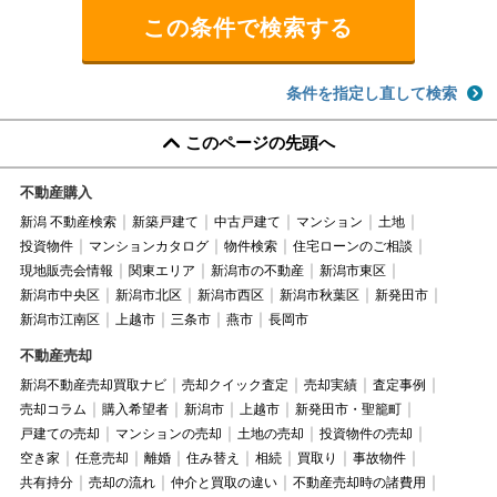
条件を指定し直して検索
このページの先頭へ
不動産購入
新潟 不動産検索
新築戸建て
中古戸建て
マンション
土地
投資物件
マンションカタログ
物件検索
住宅ローンのご相談
現地販売会情報
関東エリア
新潟市の不動産
新潟市東区
新潟市中央区
新潟市北区
新潟市西区
新潟市秋葉区
新発田市
新潟市江南区
上越市
三条市
燕市
長岡市
不動産売却
新潟不動産売却買取ナビ
売却クイック査定
売却実績
査定事例
売却コラム
購入希望者
新潟市
上越市
新発田市・聖籠町
戸建ての売却
マンションの売却
土地の売却
投資物件の売却
空き家
任意売却
離婚
住み替え
相続
買取り
事故物件
共有持分
売却の流れ
仲介と買取の違い
不動産売却時の諸費用