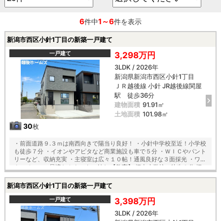
6
1～6
件中
件を表示
新潟市西区小針1丁目の新築一戸建て
一戸建て
3,298万円
3LDK / 2026年
新潟県新潟市西区小針1丁目
ＪＲ越後線 小針 JR越後線関屋
駅 徒歩36分
建物面積
91.91㎡
土地面積
101.98㎡
30
枚
・前面道路９.３ｍは南西向きで陽当り良好！ ・小針中学校至近！小学校
も徒歩７分 ・イオンやアピタなど商業施設も車で５分 ・ＷＩＣやパント
リーなど、収納充実 ・主寝室は広々１０帖！通風良好な３面採光 ・ワー
クスペースに最適なカウンター付き 【教育】 栖吉小学校 徒歩８分 栖
吉中学校 徒歩１１分 ーおすすめー ・食洗機や浄水器、パントリー完備
のシステムキッチン ・玄関ドアは開錠ラクラクのスマートキー搭載 ・年
新潟市西区小針1丁目の新築一戸建て
中快適の空調機能付浴室乾燥機付き ・各階トイレ２ヶ所完備 ・陽当り通
風良好な全居室２面採光 ・お掃除道具のお片付けにも便利なリビング収
一戸建て
3,398万円
納
3LDK / 2026年