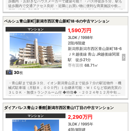
歩圏内 ・お好きなハウスメーカーで建築可能！ ・バス停徒歩５分、駅も
徒歩圏内で交通アクセス良好 ・近隣にお買い物に便利な商業施設や飲食
店等が充実 【教育】 小針小学校 徒歩９分 小針中学校 徒歩１１分 ※解
体更地渡しです
ベルシュ青山新町|新潟市西区青山新町18-6の中古マンション
マンション
1,590万円
3LDK / 1998年
2階/6階建
新潟県新潟市西区青山新町18-6
ＪＲ越後線 青山 JR越後線関屋
駅 徒歩21分
専有面積
68.71㎡
30
枚
・青山駅まで徒歩３分、イオン新潟青山店まで徒歩７分の駅近物件 ・機
械式駐車場（月額８，０００円）１台継承可能 ・ＷＩＣなど収納充実の
３ＬＤＫ ・無償トランクルーム付 ◆特徴◆ ・２０２４年１２月中旬 新
規リノベーション完了！ ６帖以上の洋室２部屋あり！リビングに隣接し
た洋室は稼働間仕切りで繋げて広々ご使用できます。 ◆セキュリティ◆
・管理会社全部委託（日勤）、オートロック、ＴＶモニター付きインタ
ダイアパレス青山２番館|新潟市西区青山1丁目の中古マンション
ーホンで安心のセキュリティ ◆便利な設備◆ ・タイヤなどの収納に最適
な１階のトランクルーム（無償） ～設備関係～ 浴室・・・浴室乾燥機
マンション
2,290万円
（暖房完備）、追い炊き機能完備のオートバス！ キッチン・・・３口コ
3LDK / 1995年
ンロ、ビルトイン浄水機能付き お手洗い・・・温水洗浄便座 洗面・・・
4階/8階建
シャワー付き洗面化粧台