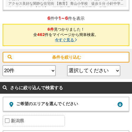
アクセス良好な閑静な住宅街 【教育】 青山小学校 徒歩５分 小針中学
校 徒歩２５分 【備考】 ・解体更地渡し ・確定測量後に引渡し
6
1～6
件中
件を表示
6件
見つかりました！
全
462
件をマイページから簡単検索。
今すぐ見る
条件を絞り込む
さらに絞り込んで検索する
ご希望のエリアを選んでください
新潟県