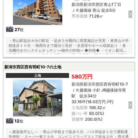
新潟県新潟市西区青山1丁目
ＪＲ越後線 青山 徒歩5分
専有面積
71.28㎡
27
枚
・青山駅徒歩８分の駅近 ・徒歩５分圏内に商業施設が充実 ・東青山小学
校徒歩１０分 ・南西向きで陽当り良好 ・全居室やホール収納あり ・食
洗機付きのシステムキッチン ―物件の特徴― ◆特徴◆ ・イオン新潟青
山店やスーパーなど徒歩５分圏内でお買い物便利 ・陽当り良好な南西向
きのＬＤＫ。稼働間仕切りの洋室隣接 ・ホール収納やリネン収納など、
お部屋の片づけのしやすい間取り ◆セキュリティ◆ ・管理会社全部委託
新潟市西区西有明町10-7の土地
（日勤）、オートロック、ＴＶモニター付きインターホンで安心のセキ
ュリティ ◆便利な設備◆ ・防犯システム搭載、モニター付オートロック
土地
580万円
でセキュリティも安心 ―周辺環境― イオン新潟青山店 徒歩５分 ダイ
新潟県新潟市西区西有明町10-7
レックス新潟青山店 徒歩３分 クスリのアオキ青山店 徒歩３分 東青山
ＪＲ越後線 小針 JR越後線寺尾
小学校 徒歩１０分 小針中学校 徒歩１３分
駅 徒歩34分
32.16坪(18.03万円 /坪)
土地面積
106.32㎡
建ぺい率
60.0(%)
容積率
200.0(%)
12
枚
～建築条件なし～ ・青山小学校まで徒歩５分、バス停徒歩１分で通勤通
学便利 ・スーパー車で３分、コンビニドラッグストア徒歩３分 ・西大通