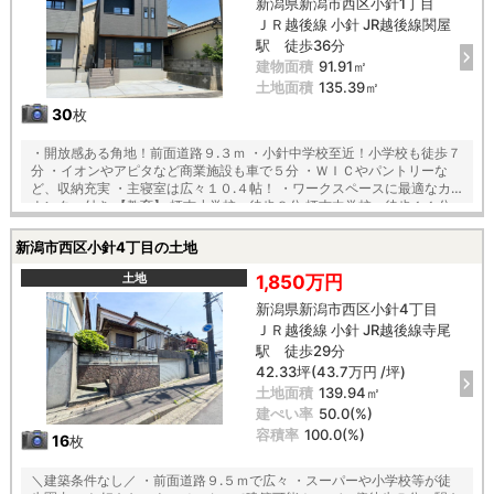
新潟県新潟市西区小針1丁目
ＪＲ越後線 小針 JR越後線関屋
駅 徒歩36分
建物面積
91.91㎡
土地面積
135.39㎡
30
枚
・開放感ある角地！前面道路９.３ｍ ・小針中学校至近！小学校も徒歩７
分 ・イオンやアピタなど商業施設も車で５分 ・ＷＩＣやパントリーな
ど、収納充実 ・主寝室は広々１０.４帖！ ・ワークスペースに最適なカ
ウンター付き 【教育】 栖吉小学校 徒歩８分 栖吉中学校 徒歩１１分
ーおすすめー ・食洗機や浄水器、パントリー完備のシステムキッチン ・
玄関ドアは開錠ラクラクのスマートキー搭載 ・年中快適の空調機能付浴
新潟市西区小針4丁目の土地
室乾燥機付き ・各階トイレ２ヶ所完備 ・陽当り通風良好な全居室２面採
光 ・お掃除道具のお片付けにも便利なリビング収納
土地
1,850万円
新潟県新潟市西区小針4丁目
ＪＲ越後線 小針 JR越後線寺尾
駅 徒歩29分
42.33坪(43.7万円 /坪)
土地面積
139.94㎡
建ぺい率
50.0(%)
容積率
100.0(%)
16
枚
＼建築条件なし／ ・前面道路９.５ｍで広々 ・スーパーや小学校等が徒