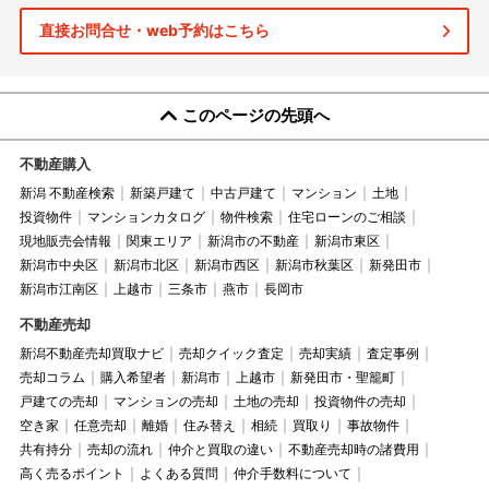
直接お問合せ・web予約はこちら
このページの先頭へ
不動産購入
新潟 不動産検索
新築戸建て
中古戸建て
マンション
土地
投資物件
マンションカタログ
物件検索
住宅ローンのご相談
現地販売会情報
関東エリア
新潟市の不動産
新潟市東区
新潟市中央区
新潟市北区
新潟市西区
新潟市秋葉区
新発田市
新潟市江南区
上越市
三条市
燕市
長岡市
不動産売却
新潟不動産売却買取ナビ
売却クイック査定
売却実績
査定事例
売却コラム
購入希望者
新潟市
上越市
新発田市・聖籠町
戸建ての売却
マンションの売却
土地の売却
投資物件の売却
空き家
任意売却
離婚
住み替え
相続
買取り
事故物件
共有持分
売却の流れ
仲介と買取の違い
不動産売却時の諸費用
高く売るポイント
よくある質問
仲介手数料について