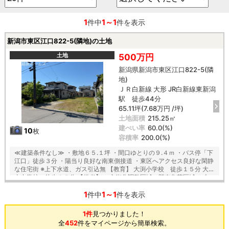
1
1～1
件中
件を表示
新潟市東区江口822-5(隣地)の土地
土地
500万円
新潟県新潟市東区江口822-5(隣
地)
ＪＲ白新線 大形 JR白新線東新潟
駅 徒歩44分
65.11坪(7.68万円 /坪)
土地面積
215.25㎡
建ぺい率
60.0(%)
10
枚
容積率
200.0(%)
≪建築条件なし≫ ・敷地６５.１坪 ・間口ゆとりの９.４ｍ ・バス停「下
江口」徒歩３分 ・陽当り良好な南東側接道 ・東区へアクセス良好な閑静
な住宅街 ※上下水道、ガス引込無 【教育】 大渕小学校 徒歩１５分 大江
山中学校 徒歩３５分 【備考】 ・市街化調整区域、既存集落区域 ・上
水道、下水、ガスの引込はございません ・敷地南側に電柱有 ・確定測量
1
1～1
後に引渡し
件中
件を表示
1件
見つかりました！
全
452
件をマイページから簡単検索。