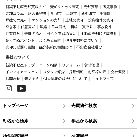
新潟不動産売却買取ナビ
売却クイック査定
売却実績
査定事例
売却コラム
購入希望者
新潟市
上越市
新発田市・聖籠町
戸建ての売却
マンションの売却
土地の売却
投資物件の売却
空き家
任意売却
離婚
住み替え
相続
買取り
事故物件
共有持分
売却の流れ
仲介と買取の違い
不動産売却時の諸費用
高く売るポイント
よくある質問
仲介手数料について
売却に必要な書類
媒介契約の種類とは
不動産会社選び
当社について
新潟不動産トップ
ローン相談
リフォーム
賃貸管理
インフォメーション
スタッフ紹介
採用情報
お客様の声
会社概要
お問合せ
来店予約
個人情報の取扱いについて
サイトマップ
トップページ
売買物件検索
町名から検索
学区から検索
物件閲覧履歴
検索履歴