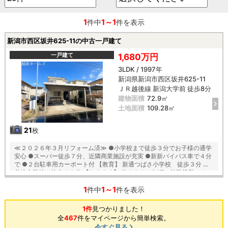
1
1～1
件中
件を表示
新潟市西区坂井625-11の中古一戸建て
一戸建て
1,680万円
3LDK / 1997年
新潟県新潟市西区坂井625-11
ＪＲ越後線 新潟大学前 徒歩8分
建物面積
72.9㎡
土地面積
109.28㎡
21
枚
≪２０２６年３月リフォーム済≫ ●小学校まで徒歩３分でお子様の通学
安心 ●スーパー徒歩７分、近隣商業施設が充実 ●新新バイパス車で４分
で ●２台駐車用カーポート付 【教育】 新通つばさ小学校 徒歩３分 坂
井輪中学校 徒歩３０分 【おすすめ】 〇２０２４年頃に外装塗装・カー
ポート設置 〇前面道路５.５ｍで駐車も安心 〇作業動線がコンパクトな
1
1～1
Ｌ字型キッチン 〇お掃除もしやすく安心安全のＩＨクッキングヒーター
件中
件を表示
〇悪天候でもお洗濯が可能なサンルーム完備 〇水回り集中設計で家事ラ
ク♪
1件
見つかりました！
全
467
件をマイページから簡単検索。
今すぐ見る