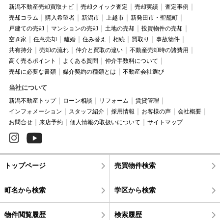
新潟不動産売却買取ナビ
売却クイック査定
売却実績
査定事例
売却コラム
購入希望者
新潟市
上越市
新発田市・聖籠町
戸建ての売却
マンションの売却
土地の売却
投資物件の売却
空き家
任意売却
離婚
住み替え
相続
買取り
事故物件
共有持分
売却の流れ
仲介と買取の違い
不動産売却時の諸費用
高く売るポイント
よくある質問
仲介手数料について
売却に必要な書類
媒介契約の種類とは
不動産会社選び
当社について
新潟不動産トップ
ローン相談
リフォーム
賃貸管理
インフォメーション
スタッフ紹介
採用情報
お客様の声
会社概要
お問合せ
来店予約
個人情報の取扱いについて
サイトマップ
トップページ
売買物件検索
町名から検索
学区から検索
物件閲覧履歴
検索履歴