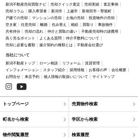
新潟不動産売却買取ナビ
売却クイック査定
売却実績
査定事例
売却コラム
購入希望者
新潟市
上越市
新発田市・聖籠町
戸建ての売却
マンションの売却
土地の売却
投資物件の売却
空き家
任意売却
離婚
住み替え
相続
買取り
事故物件
共有持分
売却の流れ
仲介と買取の違い
不動産売却時の諸費用
高く売るポイント
よくある質問
仲介手数料について
売却に必要な書類
媒介契約の種類とは
不動産会社選び
当社について
新潟不動産トップ
ローン相談
リフォーム
賃貸管理
インフォメーション
スタッフ紹介
採用情報
お客様の声
会社概要
お問合せ
来店予約
個人情報の取扱いについて
サイトマップ
トップページ
売買物件検索
町名から検索
学区から検索
物件閲覧履歴
検索履歴