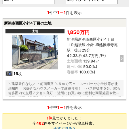
1
1～1
件中
件を表示
新潟市西区小針4丁目の土地
土地
1,850万円
新潟県新潟市西区小針4丁目
ＪＲ越後線 小針 JR越後線寺尾
駅 徒歩29分
42.33坪(43.7万円 /坪)
土地面積
139.94㎡
建ぺい率
50.0(%)
容積率
100.0(%)
16
枚
＼建築条件なし／ ・前面道路９.５ｍで広々 ・スーパーや小学校等が徒
歩圏内 ・お好きなハウスメーカーで建築可能！ ・バス停徒歩５分、駅も
徒歩圏内で交通アクセス良好 ・近隣にお買い物に便利な商業施設や飲食
店等が充実 【教育】 小針小学校 徒歩９分 小針中学校 徒歩１１分 ※解
体更地渡しです
1
1～1
件中
件を表示
1件
見つかりました！
全
462
件をマイページから簡単検索。
今すぐ見る