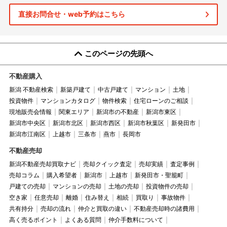
直接お問合せ・web予約はこちら
このページの先頭へ
不動産購入
新潟 不動産検索
新築戸建て
中古戸建て
マンション
土地
投資物件
マンションカタログ
物件検索
住宅ローンのご相談
現地販売会情報
関東エリア
新潟市の不動産
新潟市東区
新潟市中央区
新潟市北区
新潟市西区
新潟市秋葉区
新発田市
新潟市江南区
上越市
三条市
燕市
長岡市
不動産売却
新潟不動産売却買取ナビ
売却クイック査定
売却実績
査定事例
売却コラム
購入希望者
新潟市
上越市
新発田市・聖籠町
戸建ての売却
マンションの売却
土地の売却
投資物件の売却
空き家
任意売却
離婚
住み替え
相続
買取り
事故物件
共有持分
売却の流れ
仲介と買取の違い
不動産売却時の諸費用
高く売るポイント
よくある質問
仲介手数料について