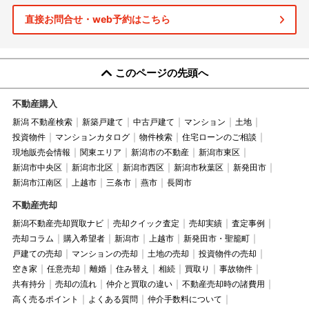
直接お問合せ・web予約はこちら
このページの先頭へ
不動産購入
新潟 不動産検索
新築戸建て
中古戸建て
マンション
土地
投資物件
マンションカタログ
物件検索
住宅ローンのご相談
現地販売会情報
関東エリア
新潟市の不動産
新潟市東区
新潟市中央区
新潟市北区
新潟市西区
新潟市秋葉区
新発田市
新潟市江南区
上越市
三条市
燕市
長岡市
不動産売却
新潟不動産売却買取ナビ
売却クイック査定
売却実績
査定事例
売却コラム
購入希望者
新潟市
上越市
新発田市・聖籠町
戸建ての売却
マンションの売却
土地の売却
投資物件の売却
空き家
任意売却
離婚
住み替え
相続
買取り
事故物件
共有持分
売却の流れ
仲介と買取の違い
不動産売却時の諸費用
高く売るポイント
よくある質問
仲介手数料について