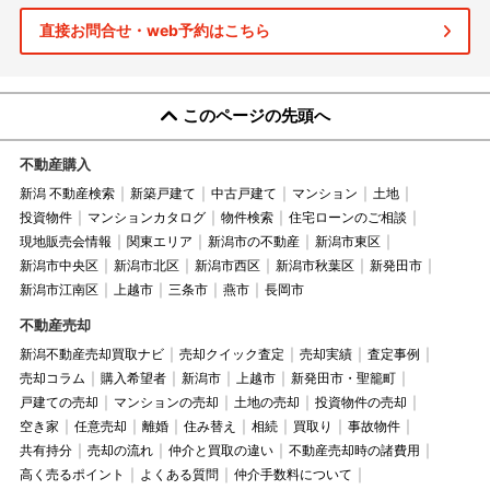
直接お問合せ・web予約はこちら
このページの先頭へ
不動産購入
新潟 不動産検索
新築戸建て
中古戸建て
マンション
土地
投資物件
マンションカタログ
物件検索
住宅ローンのご相談
現地販売会情報
関東エリア
新潟市の不動産
新潟市東区
新潟市中央区
新潟市北区
新潟市西区
新潟市秋葉区
新発田市
新潟市江南区
上越市
三条市
燕市
長岡市
不動産売却
新潟不動産売却買取ナビ
売却クイック査定
売却実績
査定事例
売却コラム
購入希望者
新潟市
上越市
新発田市・聖籠町
戸建ての売却
マンションの売却
土地の売却
投資物件の売却
空き家
任意売却
離婚
住み替え
相続
買取り
事故物件
共有持分
売却の流れ
仲介と買取の違い
不動産売却時の諸費用
高く売るポイント
よくある質問
仲介手数料について