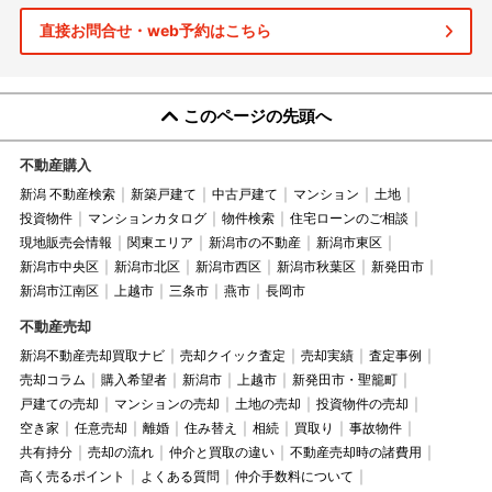
直接お問合せ・web予約はこちら
このページの先頭へ
不動産購入
新潟 不動産検索
新築戸建て
中古戸建て
マンション
土地
投資物件
マンションカタログ
物件検索
住宅ローンのご相談
現地販売会情報
関東エリア
新潟市の不動産
新潟市東区
新潟市中央区
新潟市北区
新潟市西区
新潟市秋葉区
新発田市
新潟市江南区
上越市
三条市
燕市
長岡市
不動産売却
新潟不動産売却買取ナビ
売却クイック査定
売却実績
査定事例
売却コラム
購入希望者
新潟市
上越市
新発田市・聖籠町
戸建ての売却
マンションの売却
土地の売却
投資物件の売却
空き家
任意売却
離婚
住み替え
相続
買取り
事故物件
共有持分
売却の流れ
仲介と買取の違い
不動産売却時の諸費用
高く売るポイント
よくある質問
仲介手数料について