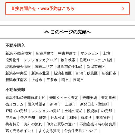
直接お問合せ・web予約はこちら
このページの先頭へ
不動産購入
新潟 不動産検索
新築戸建て
中古戸建て
マンション
土地
投資物件
マンションカタログ
物件検索
住宅ローンのご相談
現地販売会情報
関東エリア
新潟市の不動産
新潟市東区
新潟市中央区
新潟市北区
新潟市西区
新潟市秋葉区
新発田市
新潟市江南区
上越市
三条市
燕市
長岡市
不動産売却
新潟不動産売却買取ナビ
売却クイック査定
売却実績
査定事例
売却コラム
購入希望者
新潟市
上越市
新発田市・聖籠町
戸建ての売却
マンションの売却
土地の売却
投資物件の売却
空き家
任意売却
離婚
住み替え
相続
買取り
事故物件
共有持分
売却の流れ
仲介と買取の違い
不動産売却時の諸費用
高く売るポイント
よくある質問
仲介手数料について