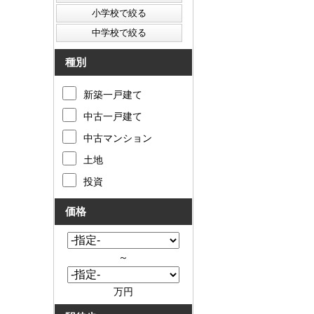
種別
新築一戸建て
中古一戸建て
中古マンション
土地
投資
価格
～
万円