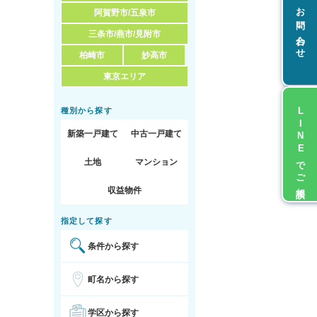
お問い合わせ
阿賀野市/五泉市
三条市/燕市/見附市
柏崎市
妙高市
東京エリア
LINEでご相談
種別から探す
新築一戸建て
中古一戸建て
土地
マンション
収益物件
指定して探す
条件から探す
町名から探す
学区から探す