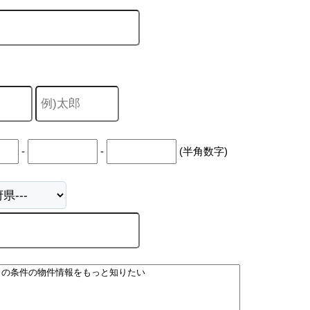
-
-
(半角数字)