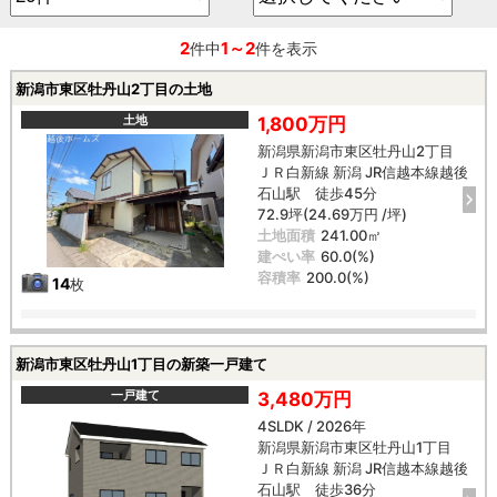
2
1～2
件中
件を表示
新潟市東区牡丹山2丁目の土地
土地
1,800万円
新潟県新潟市東区牡丹山2丁目
ＪＲ白新線 新潟 JR信越本線越後
石山駅 徒歩45分
72.9坪(24.69万円 /坪)
土地面積
241.00㎡
建ぺい率
60.0(%)
容積率
200.0(%)
14
枚
新潟市東区牡丹山1丁目の新築一戸建て
一戸建て
3,480万円
4SLDK / 2026年
新潟県新潟市東区牡丹山1丁目
ＪＲ白新線 新潟 JR信越本線越後
石山駅 徒歩36分