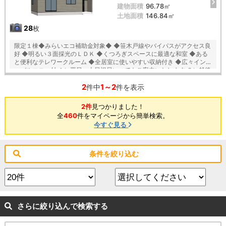
建物面積
96.78㎡
土地面積
146.84㎡
28
枚
限定１棟◆みらいエコ補助金対象◆ ◆笹木戸線やバイパスがアクセス良
好 ◆明るい３面採光のＬＤＫ ◆くつろぎスペースに最適な和室 ◆ある
と便利なテレワークルーム ◆全居室に使いやすい収納付き ◆広々インナ
ーバルコニー付 １）平日、土日祝日いつでもご案内いたします ２）越後
ホームズは「住宅ローンに強い」会社です ３）未公開情報（新規物件、
2
1～2
値引き情報など）も提供します ４）お得なプレゼントキャンペーン実施
件中
件を表示
中 ■自動洗浄機能付きの外壁サイディング ■地震に強い「耐震等級３」
の家！ ■厳しい第三者機関検査による「住宅性能評価」W取得！ ■「ベ
2件
見つかりました！
タ基礎」「地盤改良工事」実施 ■安心の建物１０年保証（最大３５年ま
全
460
件をマイページから簡単検索。
で延長可） ■年中無休のアフターサービスコールセンター設置 ■浴室乾
今すぐ見る
燥機で天候に左右されずお洗濯が可能 【教育】 牡丹山小学校 徒歩１４
分 木戸中学校 徒歩１８分
条件を絞り込む
さらに絞り込んで検索する