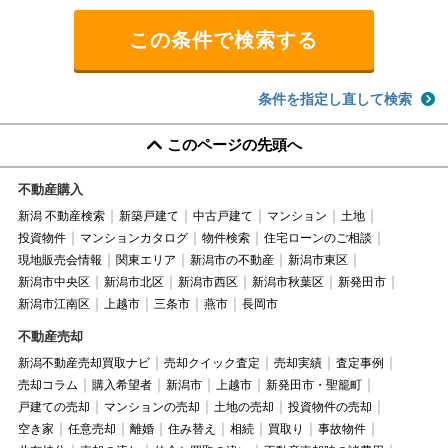
条件を指定し直して検索
このページの先頭へ
不動産購入
新潟 不動産検索
新築戸建て
中古戸建て
マンション
土地
投資物件
マンションカタログ
物件検索
住宅ローンのご相談
現地販売会情報
関東エリア
新潟市の不動産
新潟市東区
新潟市中央区
新潟市北区
新潟市西区
新潟市秋葉区
新発田市
新潟市江南区
上越市
三条市
燕市
長岡市
不動産売却
新潟不動産売却買取ナビ
売却クイック査定
売却実績
査定事例
売却コラム
購入希望者
新潟市
上越市
新発田市・聖籠町
戸建ての売却
マンションの売却
土地の売却
投資物件の売却
空き家
任意売却
離婚
住み替え
相続
買取り
事故物件