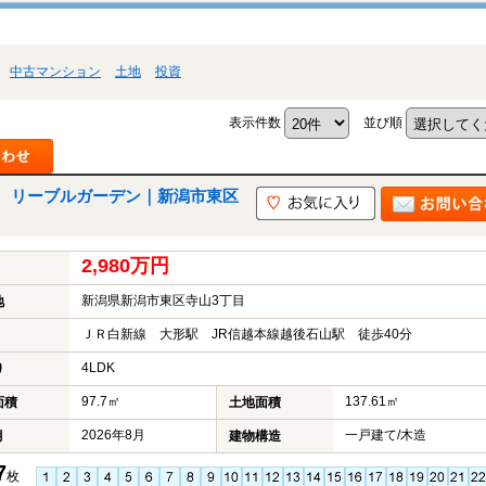
中古マンション
土地
投資
表示件数
並び順
 リーブルガーデン｜新潟市東区
2,980万円
新潟県新潟市東区寺山3丁目
地
ＪＲ白新線 大形駅 JR信越本線越後石山駅 徒歩40分
4LDK
り
97.7㎡
137.61㎡
面積
土地面積
2026年8月
一戸建て/木造
月
建物構造
7
枚