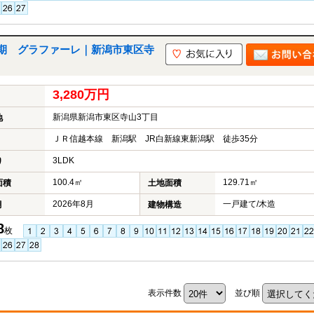
期 グラファーレ｜新潟市東区寺
3,280万円
新潟県新潟市東区寺山3丁目
地
ＪＲ信越本線 新潟駅 JR白新線東新潟駅 徒歩35分
3LDK
り
100.4㎡
129.71㎡
面積
土地面積
2026年8月
一戸建て/木造
月
建物構造
8
枚
表示件数
並び順