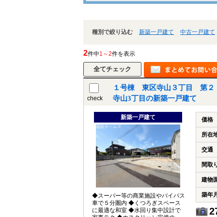
種別で絞り込む
新築一戸建て
中古一戸建て
2
件中
1～2
件を表示
１号棟 東区寺山３丁目 第２
寺山3丁目の新築一戸建て
check
新築一戸建て
価格
所在
交通
間取
建物
築年
◆スーパー等の商業施設やバイパス
車で５分圏内 ◆くつろぎスペース
2
に最適な和室 ◆水回り集中設計で