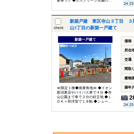
家事ラク ◆ホスクリーン完備のラ
ンドリ―スペース ◆陽当り良好な
ＬＤＫ １）平日、土日祝日いつで
もご案内いたします ２）越後ホー
ムズは「住宅ローンに強い」会社
新築戸建 東区寺山３丁目 ３
です ３）未公開情報（新規物件、
値引き情報など）も提供します
山3丁目の新築一戸建て
check
４）お得なプレゼントキャンペー
ン実施中 ■自動洗浄機能付きの外壁
新築一戸建て
サイディング ■地震に強い「耐震等
価格
級３」の家！ ■厳しい第三者機関検
査による「住宅性能評価」W取得
所在
■「ベタ基礎」「地盤改良工事」実
施 ■安心の建物１０年保証（最大３
交通
５年まで延長可） ■年中無休のアフ
ターサービスコールセンター設置 ■
間取
浴室乾燥機で天候に左右されずお
洗濯が可能 【教育】 牡丹山小学
建物
校 徒歩１７分 木戸中学校 徒歩
１３分
築年
≪限定１棟◆南東角地≫ ◆イオン
新潟東店やバイパス車で４分 ◆寺
2
山公園まで車で２分の好立地 ◆Ｌ
ＤＫ＋和洋室で１８帖 ◆シューズ
クロークには可動棚完備 ◆大容量
のＷＩＣ有 〇第三者機関の厳重チ
ェックによる『住宅性能評価』ダ
ブル取得！ 〇木造軸組×パネル工法
で『地震に強い家』を実現！耐震
等級３！ 〇「コンクリートベタ基
礎工法」採用！地盤は安心の２０