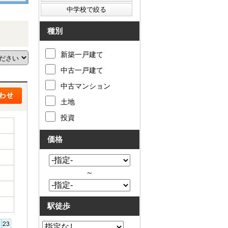
種別
新築一戸建て
中古一戸建て
中古マンション
土地
投資
価格
～
駅徒歩