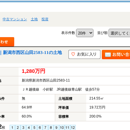
中古マンション
土地
投資
表示件数
並び順
潟市西区山田2583-11の土地
1,280万円
新潟県新潟市西区山田2583-11
地
ＪＲ越後線 小針駅 JR越後線青山駅 徒歩57分
無
214.55㎡
条件
土地面積
64.9坪
19.72万円
坪単価
60.0%
200.0%
い率
容積率
2
枚