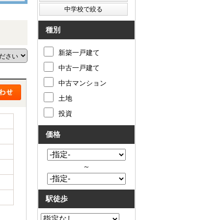
種別
新築一戸建て
中古一戸建て
中古マンション
土地
投資
価格
～
駅徒歩