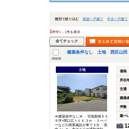
種別で絞り込む
新築一戸建て
中古一戸建て
1
件中
1～1
件を表示
建築条件なし 土地 西区山田｜新
check
土地
価格
所在
交通
建築
坪数
建ぺ
≪建築条件なし≫ ・宅地面積６４.
９坪×間口広々１４.３ｍ ・スーパ
1
ーなどの商業施設が車で３分 ・黒