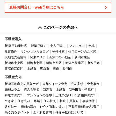
直接お問合せ・web予約はこちら
このページの先頭へ
不動産購入
新潟 不動産検索
新築戸建て
中古戸建て
マンション
土地
投資物件
マンションカタログ
物件検索
住宅ローンのご相談
現地販売会情報
関東エリア
新潟市の不動産
新潟市東区
新潟市中央区
新潟市北区
新潟市西区
新潟市秋葉区
新発田市
新潟市江南区
上越市
三条市
燕市
長岡市
不動産売却
新潟不動産売却買取ナビ
売却クイック査定
売却実績
査定事例
売却コラム
購入希望者
新潟市
上越市
新発田市・聖籠町
戸建ての売却
マンションの売却
土地の売却
投資物件の売却
空き家
任意売却
離婚
住み替え
相続
買取り
事故物件
共有持分
売却の流れ
仲介と買取の違い
不動産売却時の諸費用
高く売るポイント
よくある質問
仲介手数料について