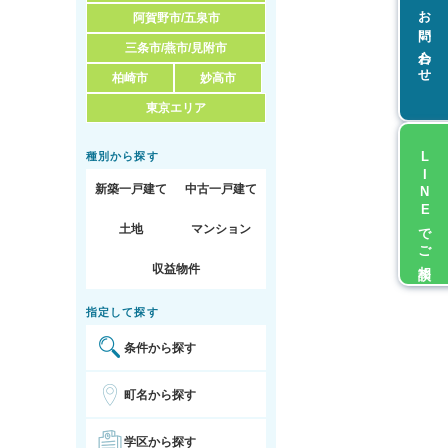
お問い合わせ
阿賀野市/五泉市
三条市/燕市/見附市
柏崎市
妙高市
東京エリア
LINEでご相談
種別から探す
新築一戸建て
中古一戸建て
土地
マンション
収益物件
指定して探す
条件から探す
町名から探す
学区から探す