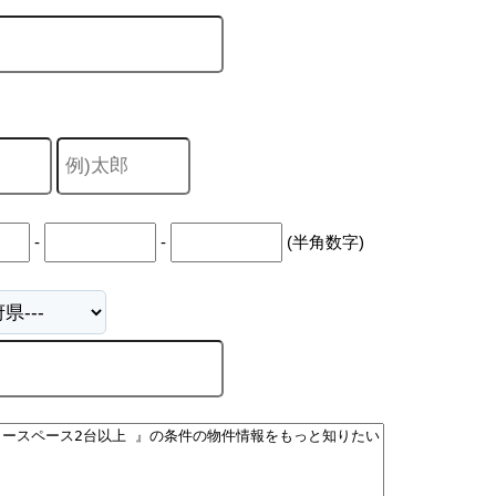
-
-
(半角数字)