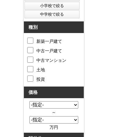
種別
新築一戸建て
中古一戸建て
中古マンション
土地
投資
価格
～
万円