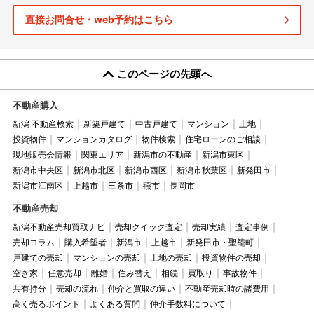
直接お問合せ・web予約はこちら
このページの先頭へ
不動産購入
新潟 不動産検索
新築戸建て
中古戸建て
マンション
土地
投資物件
マンションカタログ
物件検索
住宅ローンのご相談
現地販売会情報
関東エリア
新潟市の不動産
新潟市東区
新潟市中央区
新潟市北区
新潟市西区
新潟市秋葉区
新発田市
新潟市江南区
上越市
三条市
燕市
長岡市
不動産売却
新潟不動産売却買取ナビ
売却クイック査定
売却実績
査定事例
売却コラム
購入希望者
新潟市
上越市
新発田市・聖籠町
戸建ての売却
マンションの売却
土地の売却
投資物件の売却
空き家
任意売却
離婚
住み替え
相続
買取り
事故物件
共有持分
売却の流れ
仲介と買取の違い
不動産売却時の諸費用
高く売るポイント
よくある質問
仲介手数料について