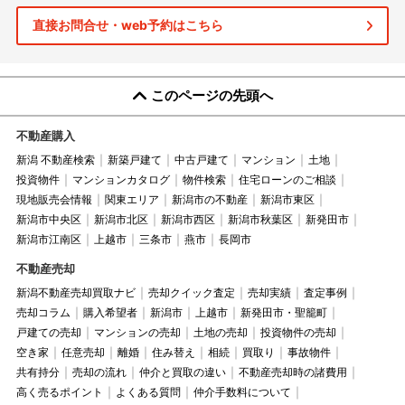
直接お問合せ・web予約はこちら
このページの先頭へ
不動産購入
新潟 不動産検索
新築戸建て
中古戸建て
マンション
土地
投資物件
マンションカタログ
物件検索
住宅ローンのご相談
現地販売会情報
関東エリア
新潟市の不動産
新潟市東区
新潟市中央区
新潟市北区
新潟市西区
新潟市秋葉区
新発田市
新潟市江南区
上越市
三条市
燕市
長岡市
不動産売却
新潟不動産売却買取ナビ
売却クイック査定
売却実績
査定事例
売却コラム
購入希望者
新潟市
上越市
新発田市・聖籠町
戸建ての売却
マンションの売却
土地の売却
投資物件の売却
空き家
任意売却
離婚
住み替え
相続
買取り
事故物件
共有持分
売却の流れ
仲介と買取の違い
不動産売却時の諸費用
高く売るポイント
よくある質問
仲介手数料について