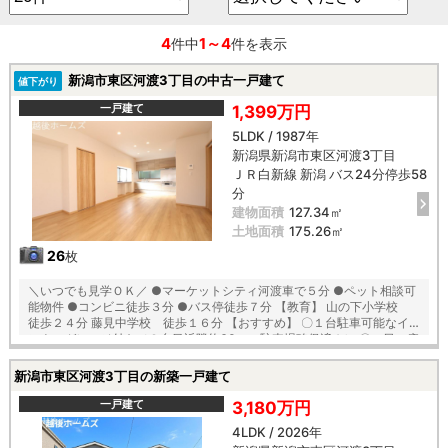
4
1～4
件中
件を表示
新潟市東区河渡3丁目の中古一戸建て
値下がり
一戸建て
1,399万円
5LDK / 1987年
新潟県新潟市東区河渡3丁目
ＪＲ白新線 新潟 バス24分停歩58
分
建物面積
127.34㎡
土地面積
175.26㎡
26
枚
＼いつでも見学ＯＫ／ ●マーケットシティ河渡車で５分 ●ペット相談可
能物件 ●コンビニ徒歩３分 ●バス停徒歩７分 【教育】 山の下小学校
徒歩２４分 藤見中学校 徒歩１６分 【おすすめ】 〇１台駐車可能なイ
ンナーガレージ付き（２台目近隣約60ｍの駐車場確保済み） 〇一日の疲
れが癒される１坪サイズのユニットバス 〇全居室６帖以上の広々設計 〇
お庭にはサンルーフ付きで洗濯も安心♪
新潟市東区河渡3丁目の新築一戸建て
一戸建て
3,180万円
4LDK / 2026年