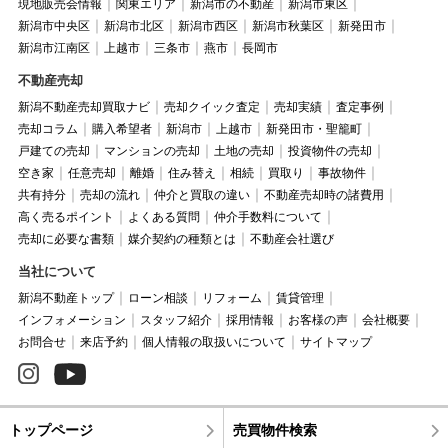
現地販売会情報
関東エリア
新潟市の不動産
新潟市東区
新潟市中央区
新潟市北区
新潟市西区
新潟市秋葉区
新発田市
新潟市江南区
上越市
三条市
燕市
長岡市
不動産売却
新潟不動産売却買取ナビ
売却クイック査定
売却実績
査定事例
売却コラム
購入希望者
新潟市
上越市
新発田市・聖籠町
戸建ての売却
マンションの売却
土地の売却
投資物件の売却
空き家
任意売却
離婚
住み替え
相続
買取り
事故物件
共有持分
売却の流れ
仲介と買取の違い
不動産売却時の諸費用
高く売るポイント
よくある質問
仲介手数料について
売却に必要な書類
媒介契約の種類とは
不動産会社選び
当社について
新潟不動産トップ
ローン相談
リフォーム
賃貸管理
インフォメーション
スタッフ紹介
採用情報
お客様の声
会社概要
お問合せ
来店予約
個人情報の取扱いについて
サイトマップ
トップページ
売買物件検索