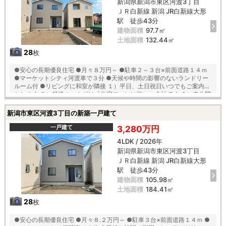
新潟県新潟市東区河渡3丁目
ＪＲ白新線 新潟 JR白新線大形
駅 徒歩43分
建物面積
97.7㎡
土地面積
132.44㎡
28
枚
●安心の長期優良住宅 ●月々８万円～ ●駐車２～３台×前面道路１４ｍ
●マーケットシティ河渡車で３分 ●天候や時間の影響のないランドリー
ルーム付 ●リビングに和室が隣接 １）平日、土日祝日いつでもご案内い
たします ２）越後ホームズは「住宅ローンに強い」会社です ３）未公開
情報（新規物件、値引き情報など）も提供します ４）お得なプレゼント
キャンペーン実施中 ■自動洗浄機能付きの外壁サイディング ■地震に強
新潟市東区河渡3丁目の新築一戸建て
い「耐震等級３」の家！ ■厳しい第三者機関検査による「住宅性能評
価」W取得 ■「ベタ基礎」「地盤改良工事」実施 ■安心の建物１０年保
一戸建て
3,280万円
証（最大３５年まで延長可） ■年中無休のアフターサービスコールセン
4LDK / 2026年
ター設置 ■浴室乾燥機で天候に左右されずお洗濯が可能 【教育】 東山の
新潟県新潟市東区河渡3丁目
下小学校 徒歩１７分 藤見中学校 徒歩１４分
ＪＲ白新線 新潟 JR白新線大形
駅 徒歩43分
建物面積
105.98㎡
土地面積
184.41㎡
28
枚
●安心の長期優良住宅 ●月々８.２万円～ ●駐車３台×前面道路１４ｍ ●