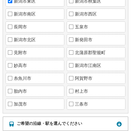
新潟市東区
新潟市秋葉区
新潟市南区
新潟市西区
長岡市
五泉市
新潟市北区
新発田市
見附市
北蒲原郡聖籠町
妙高市
新潟市江南区
糸魚川市
阿賀野市
胎内市
村上市
加茂市
三条市
ご希望の沿線・駅を選んでください