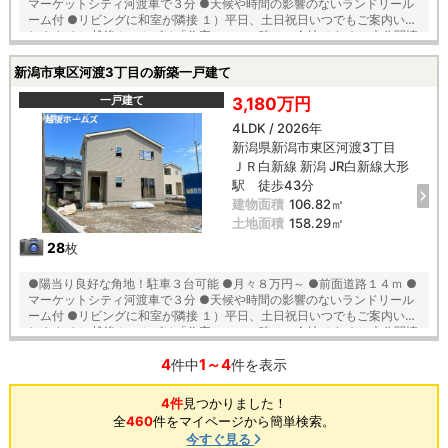
マーケットシティ河渡車で３分 ●天候や時間の影響のないランドリール
ーム付 ●リビングに和室が隣接 １）平日、土日祝日いつでもご案内いた
します ２）越後ホームズは「住宅ローンに強い」会社です ３）未公開情
報（新規物件、値引き情報など）も提供します ４）お得なプレゼントキ
ャンペーン実施中 ■自動洗浄機能付きの外壁サイディング ■地震に強い
新潟市東区河渡3丁目の新築一戸建て
「耐震等級３」の家！ ■厳しい第三者機関検査による「住宅性能評価」
W取得 ■「ベタ基礎」「地盤改良工事」実施 ■安心の建物１０年保証
一戸建て
3,180万円
（最大３５年まで延長可） ■年中無休のアフターサービスコールセンタ
4LDK / 2026年
ー設置 ■浴室乾燥機で天候に左右されずお洗濯が可能 【教育】 東山の下
新潟県新潟市東区河渡3丁目
小学校 徒歩１７分 藤見中学校 徒歩１４分
ＪＲ白新線 新潟 JR白新線大形
駅 徒歩43分
建物面積
106.82㎡
土地面積
158.29㎡
28
枚
●陽当り良好な角地！駐車３台可能 ●月々８万円～ ●前面道路１４ｍ ●
マーケットシティ河渡車で３分 ●天候や時間の影響のないランドリール
ーム付 ●リビングに和室が隣接 １）平日、土日祝日いつでもご案内いた
します ２）越後ホームズは「住宅ローンに強い」会社です ３）未公開情
報（新規物件、値引き情報など）も提供します ４）お得なプレゼントキ
4
1～4
ャンペーン実施中 ■自動洗浄機能付きの外壁サイディング ■地震に強い
件中
件を表示
「耐震等級３」の家！ ■厳しい第三者機関検査による「住宅性能評価」
W取得 ■「ベタ基礎」「地盤改良工事」実施 ■安心の建物１０年保証
4件
見つかりました！
（最大３５年まで延長可） ■年中無休のアフターサービスコールセンタ
全
460
件をマイページから簡単検索。
ー設置 ■浴室乾燥機で天候に左右されずお洗濯が可能 【教育】 東山の下
今すぐ見る
小学校 徒歩１７分 藤見中学校 徒歩１４分