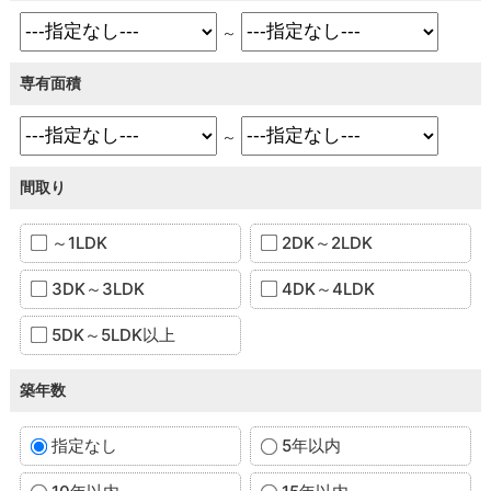
～
専有面積
～
間取り
～1LDK
2DK～2LDK
3DK～3LDK
4DK～4LDK
5DK～5LDK以上
築年数
指定なし
5年以内