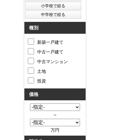
種別
新築一戸建て
中古一戸建て
中古マンション
土地
投資
価格
～
万円