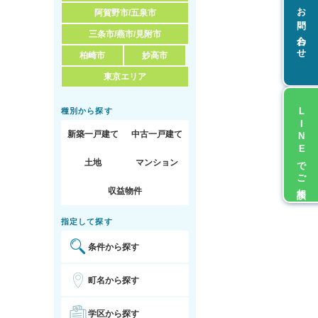
お問い合わせ
阿賀野市/五泉市
三条市/燕市/見附市
柏崎市
妙高市
東京エリア
LINEでご相談
種別から探す
新築一戸建て
中古一戸建て
土地
マンション
収益物件
指定して探す
条件から探す
町名から探す
学区から探す