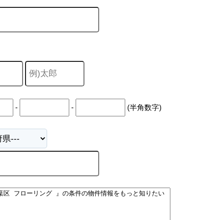
-
-
(半角数字)