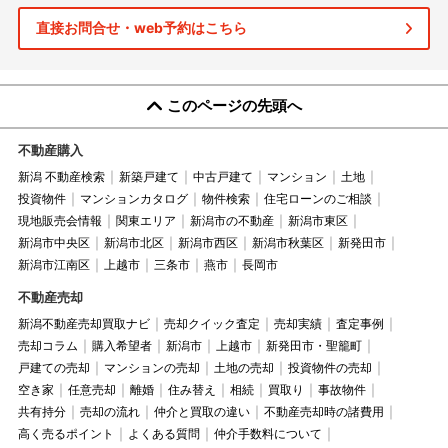
直接お問合せ・web予約はこちら
このページの先頭へ
不動産購入
新潟 不動産検索
新築戸建て
中古戸建て
マンション
土地
投資物件
マンションカタログ
物件検索
住宅ローンのご相談
現地販売会情報
関東エリア
新潟市の不動産
新潟市東区
新潟市中央区
新潟市北区
新潟市西区
新潟市秋葉区
新発田市
新潟市江南区
上越市
三条市
燕市
長岡市
不動産売却
新潟不動産売却買取ナビ
売却クイック査定
売却実績
査定事例
売却コラム
購入希望者
新潟市
上越市
新発田市・聖籠町
戸建ての売却
マンションの売却
土地の売却
投資物件の売却
空き家
任意売却
離婚
住み替え
相続
買取り
事故物件
共有持分
売却の流れ
仲介と買取の違い
不動産売却時の諸費用
高く売るポイント
よくある質問
仲介手数料について