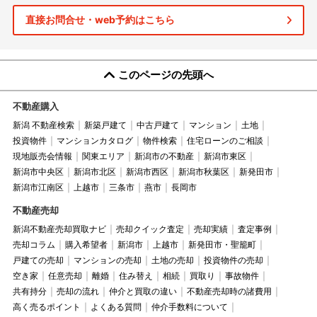
直接お問合せ・web予約はこちら
このページの先頭へ
不動産購入
新潟 不動産検索
新築戸建て
中古戸建て
マンション
土地
投資物件
マンションカタログ
物件検索
住宅ローンのご相談
現地販売会情報
関東エリア
新潟市の不動産
新潟市東区
新潟市中央区
新潟市北区
新潟市西区
新潟市秋葉区
新発田市
新潟市江南区
上越市
三条市
燕市
長岡市
不動産売却
新潟不動産売却買取ナビ
売却クイック査定
売却実績
査定事例
売却コラム
購入希望者
新潟市
上越市
新発田市・聖籠町
戸建ての売却
マンションの売却
土地の売却
投資物件の売却
空き家
任意売却
離婚
住み替え
相続
買取り
事故物件
共有持分
売却の流れ
仲介と買取の違い
不動産売却時の諸費用
高く売るポイント
よくある質問
仲介手数料について