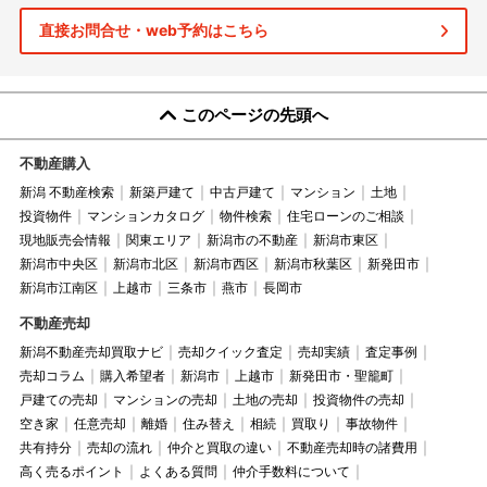
直接お問合せ・web予約はこちら
このページの先頭へ
不動産購入
新潟 不動産検索
新築戸建て
中古戸建て
マンション
土地
投資物件
マンションカタログ
物件検索
住宅ローンのご相談
現地販売会情報
関東エリア
新潟市の不動産
新潟市東区
新潟市中央区
新潟市北区
新潟市西区
新潟市秋葉区
新発田市
新潟市江南区
上越市
三条市
燕市
長岡市
不動産売却
新潟不動産売却買取ナビ
売却クイック査定
売却実績
査定事例
売却コラム
購入希望者
新潟市
上越市
新発田市・聖籠町
戸建ての売却
マンションの売却
土地の売却
投資物件の売却
空き家
任意売却
離婚
住み替え
相続
買取り
事故物件
共有持分
売却の流れ
仲介と買取の違い
不動産売却時の諸費用
高く売るポイント
よくある質問
仲介手数料について