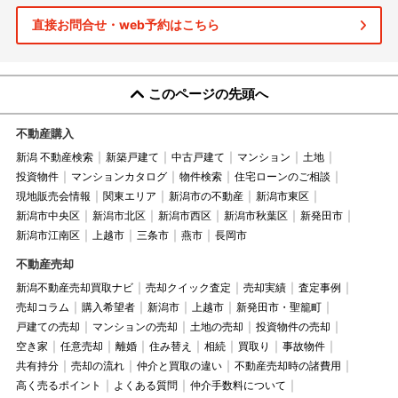
直接お問合せ・web予約はこちら
このページの先頭へ
不動産購入
新潟 不動産検索
新築戸建て
中古戸建て
マンション
土地
投資物件
マンションカタログ
物件検索
住宅ローンのご相談
現地販売会情報
関東エリア
新潟市の不動産
新潟市東区
新潟市中央区
新潟市北区
新潟市西区
新潟市秋葉区
新発田市
新潟市江南区
上越市
三条市
燕市
長岡市
不動産売却
新潟不動産売却買取ナビ
売却クイック査定
売却実績
査定事例
売却コラム
購入希望者
新潟市
上越市
新発田市・聖籠町
戸建ての売却
マンションの売却
土地の売却
投資物件の売却
空き家
任意売却
離婚
住み替え
相続
買取り
事故物件
共有持分
売却の流れ
仲介と買取の違い
不動産売却時の諸費用
高く売るポイント
よくある質問
仲介手数料について