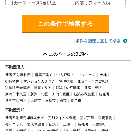
カースペース2台以上
内装リフォーム済
条件を指定し直して検索
このページの先頭へ
不動産購入
新潟 不動産検索
新築戸建て
中古戸建て
マンション
土地
投資物件
マンションカタログ
物件検索
住宅ローンのご相談
現地販売会情報
関東エリア
新潟市の不動産
新潟市東区
新潟市中央区
新潟市北区
新潟市西区
新潟市秋葉区
新発田市
新潟市江南区
上越市
三条市
燕市
長岡市
不動産売却
新潟不動産売却買取ナビ
売却クイック査定
売却実績
査定事例
売却コラム
購入希望者
新潟市
上越市
新発田市・聖籠町
戸建ての売却
マンションの売却
土地の売却
投資物件の売却