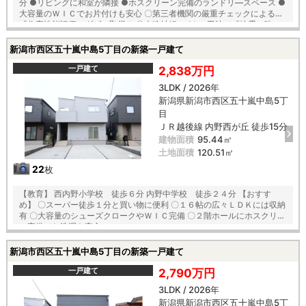
分 ●リビングに和室が隣接 ●ホスクリーン完備のランドリ―スペース ●
大容量のＷＩＣでお片付けも安心 〇第三者機関の厳重チェックによる
『住宅性能評価』ダブル取得！ 〇木造軸組×パネル工法で『地震に強い
家』を実現！耐震等級３！ 〇「コンクリートベタ基礎工法」採用！地盤
は安心の２０年保証！ 〇建物は安心の１０年保証（最大３５年まで延長
新潟市西区五十嵐中島5丁目の新築一戸建て
可※条件有） 〇雨で汚れを落とす機能付き『外壁サイディング』 〇夏は
強い日差しをカット、冬は暖か『全窓複層ガラス・樹脂アングルサッ
一戸建て
2,838万円
シ』 【教育】 西内野小学校 徒歩１４分 内野中学校 徒歩１５分
3LDK / 2026年
新潟県新潟市西区五十嵐中島5丁
目
ＪＲ越後線 内野西が丘 徒歩15分
建物面積
95.44㎡
土地面積
120.51㎡
22
枚
【教育】 西内野小学校 徒歩６分 内野中学校 徒歩２４分 【おすす
め】 〇スーパー徒歩１分と買い物に便利 〇１６帖の広々ＬＤＫには収納
有 〇大容量のシューズクロークやＷＩＣ完備 〇２階ホールにホスクリー
ン完備でお洗濯も安心
新潟市西区五十嵐中島5丁目の新築一戸建て
一戸建て
2,790万円
3LDK / 2026年
新潟県新潟市西区五十嵐中島5丁