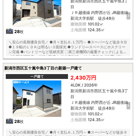
新潟県新潟市西区五十嵐中島3丁
徒歩２２分 内野中学校 徒歩１２分
目
ＪＲ越後線 内野西が丘 JR越後線
新潟大学前駅 徒歩48分
建物面積
101.02㎡
土地面積
124.35㎡
28
枚
＼安心の長期優良住宅／ ●月々支払６.１万円～ ●スーパーなど徒歩９分
●１９帖のＬＤＫは明るい３面採光 ●ランドリ―スペースにホスクリー
ン完備 ●パントリーなど収納充実 〇第三者機関の厳重チェックによる
『住宅性能評価』ダブル取得！ 〇木造軸組×パネル工法で『地震に強い
家』を実現！耐震等級３！ 〇「コンクリートベタ基礎工法」採用！地盤
は安心の２０年保証！ 〇建物は安心の１０年保証（最大３５年まで延長
新潟市西区五十嵐中島3丁目の新築一戸建て
可※条件有） 〇雨で汚れを落とす機能付き『外壁サイディング』 〇夏は
強い日差しをカット、冬は暖か『全窓複層ガラス・樹脂アングルサッ
一戸建て
2,430万円
シ』 【教育】 西内野小学校 徒歩１４分 内野中学校 徒歩１５分
4LDK / 2026年
新潟県新潟市西区五十嵐中島3丁
目
ＪＲ越後線 内野西が丘 JR越後線
新潟大学前駅 徒歩48分
建物面積
101.02㎡
土地面積
124.35㎡
28
枚
＼安心の長期優良住宅／ ●月々支払６.１万円～ ●スーパーなどが徒歩９