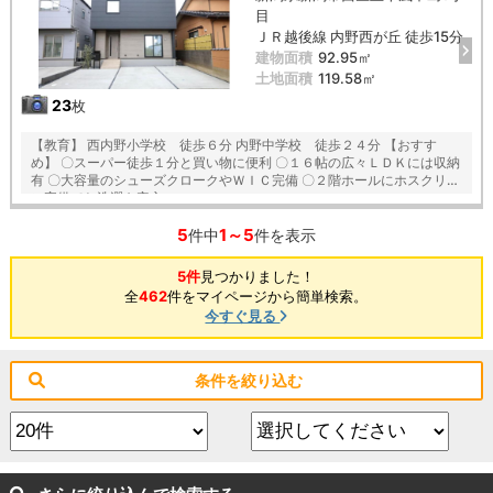
目
ＪＲ越後線 内野西が丘 徒歩15分
建物面積
92.95㎡
土地面積
119.58㎡
23
枚
【教育】 西内野小学校 徒歩６分 内野中学校 徒歩２４分 【おすす
め】 〇スーパー徒歩１分と買い物に便利 〇１６帖の広々ＬＤＫには収納
有 〇大容量のシューズクロークやＷＩＣ完備 〇２階ホールにホスクリー
ン完備でお洗濯も安心
5
1～5
件中
件を表示
5件
見つかりました！
全
462
件をマイページから簡単検索。
今すぐ見る
条件を絞り込む