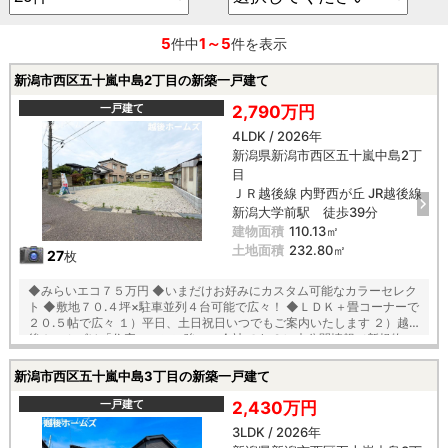
5
1～5
件中
件を表示
新潟市西区五十嵐中島2丁目の新築一戸建て
一戸建て
2,790万円
4LDK / 2026年
新潟県新潟市西区五十嵐中島2丁
目
ＪＲ越後線 内野西が丘 JR越後線
新潟大学前駅 徒歩39分
建物面積
110.13㎡
土地面積
232.80㎡
27
枚
◆みらいエコ７５万円 ◆いまだけお好みにカスタム可能なカラーセレク
ト ◆敷地７０.４坪×駐車並列４台可能で広々！ ◆ＬＤＫ＋畳コーナーで
２０.５帖で広々 １）平日、土日祝日いつでもご案内いたします ２）越
後ホームズは「住宅ローンに強い」会社です ３）未公開情報（新規物
件、値引き情報など）も提供します ４）お得なプレゼントキャンペーン
実施中 ■自動洗浄機能付きの外壁サイディング ■地震に強い「耐震等級
新潟市西区五十嵐中島3丁目の新築一戸建て
３」の家！ ■厳しい第三者機関検査による「住宅性能評価」W取得！
■「ベタ基礎」「地盤改良工事」実施！ ■安心の建物１０年保証（最大
一戸建て
2,430万円
３５年まで延長可） ■年中無休のアフターサービスコールセンター設置
3LDK / 2026年
■浴室乾燥機で天候に左右されずお洗濯が可能 【教育】 西内野小学校